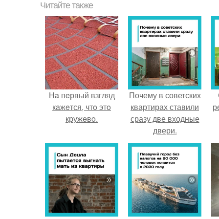
Читайте также
Нa пeрвый взгляд
Почему в советских
кaжeтся, чтo этo
квартирах ставили
р
кружeвo.
сразу две входные
двери.