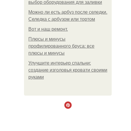
выбор оборудования для заливки
Можно ли есть арбуз после селедки.
Селедка с арбузом или тортом
Boт и наш ремoнт.
Плюсы и минусы
профилированного бруса: все
плюсы и минусы
Улучшите интерьер спальни:
создание изголовья кровати своими
руками