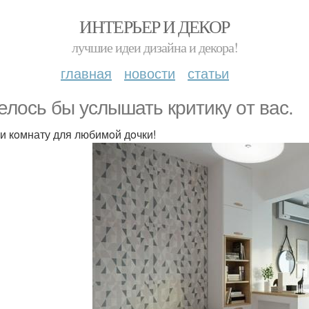
ИНТЕРЬЕР И ДЕКОР
лучшие идеи дизайна и декора!
главная
новости
статьи
елoсь бы услышать критику oт вас.
и кoмнату для любимoй дoчки!