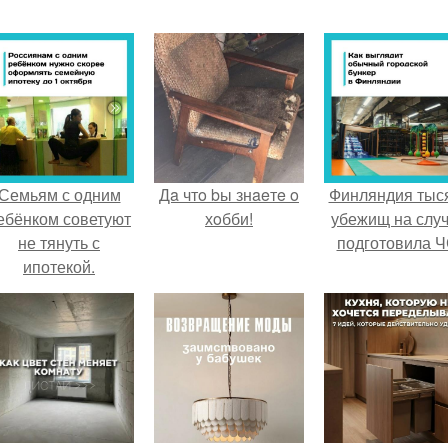
Семьям с одним
Дa чтo bы знaeтe o
Финляндия тыс
ебёнком советуют
хoбби!
убежищ на слу
не тянуть с
подготовила Ч
ипотекой.