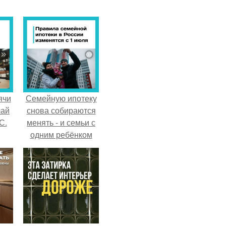
ячи
Семейную ипотеку
чай
снова собираются
С.
менять - и семьи с
одним ребёнком
напряглись.