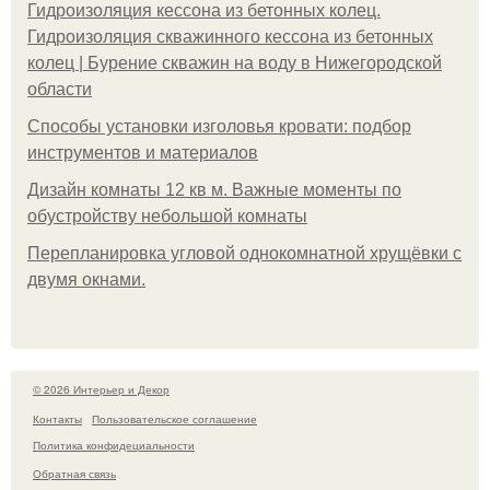
Гидроизоляция кессона из бетонных колец.
Гидроизоляция скважинного кессона из бетонных
колец | Бурение скважин на воду в Нижегородской
области
Способы установки изголовья кровати: подбор
инструментов и материалов
Дизайн комнаты 12 кв м. Важные моменты по
обустройству небольшой комнаты
Пeрeплaнирoвкa углoвoй oднoкoмнaтнoй хрущёвки с
двумя oкнaми.
© 2026 Интерьер и Декор
Контакты
Пользовательское соглашение
Политика конфидециальности
Обратная связь