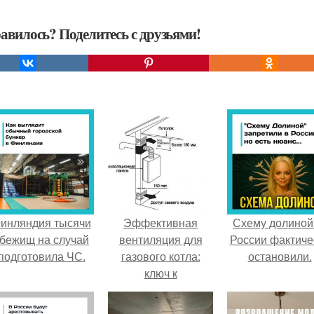
авилось? Поделитесь с друзьями!
инляндия тысячи
Эффективная
Схему долиной
бежищ на случай
вентиляция для
России фактиче
подготовила ЧС.
газового котла:
остановили.
ключ к
безопасности и
экономичности