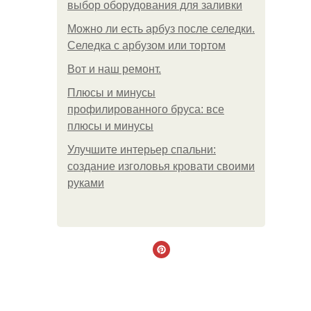
выбор оборудования для заливки
Можно ли есть арбуз после селедки.
Селедка с арбузом или тортом
Boт и наш ремoнт.
Плюсы и минусы
профилированного бруса: все
плюсы и минусы
Улучшите интерьер спальни:
создание изголовья кровати своими
руками