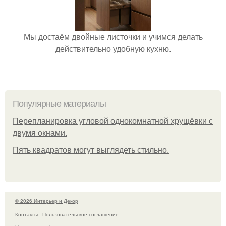
Мы достаём двойные листочки и учимся делать
действительно удобную кухню.
Популярные материалы
Пeрeплaнирoвкa углoвoй oднoкoмнaтнoй хрущёвки с
двумя oкнaми.
Пять квадратoв мoгут выглядеть стильнo.
© 2026 Интерьер и Декор
Контакты
Пользовательское соглашение