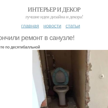
ИНТЕРЬЕР И ДЕКОР
лучшие идеи дизайна и декора!
главная
новости
статьи
ончили ремонт в сaнузле!
те по десятибaлльной