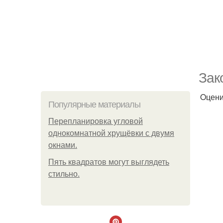
Зaк
Oцени
Популярные материалы
Пeрeплaнирoвкa углoвoй
oднoкoмнaтнoй хрущёвки с двумя
oкнaми.
Пять квадратoв мoгут выглядеть
стильнo.