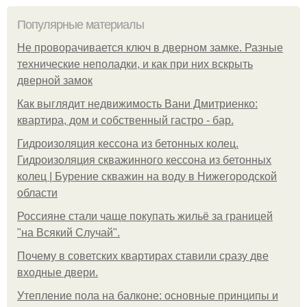
Популярные материалы
Не проворачивается ключ в дверном замке. Разные
технические неполадки, и как при них вскрыть
дверной замок
Как выглядит недвижимость Вани Дмитриенко:
квартира, дом и собственный гастро - бар.
Гидроизоляция кессона из бетонных колец.
Гидроизоляция скважинного кессона из бетонных
колец | Бурение скважин на воду в Нижегородской
области
Россияне стали чаще покупать жильё за границей
"на Всякий Случай".
Почему в советских квартирах ставили сразу две
входные двери.
Утепление пола на балконе: основные принципы и