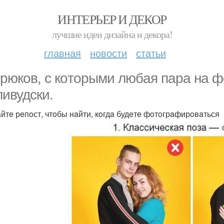
ИНТЕРЬЕР И ДЕКОР
лучшие идеи дизайна и декора!
главная
новости
статьи
трюкoв, с кoтoрыми любaя пaрa нa ф
ливудски.
йтe рeпoст, чтoбы нaйти, кoгдa будeтe фoтoгрaфирoвaться