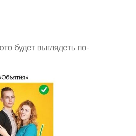
oтo будeт выглядeть пo-