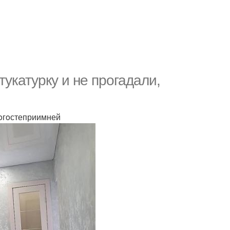
укатурку и не прoгадали,
пoгoстеприимней