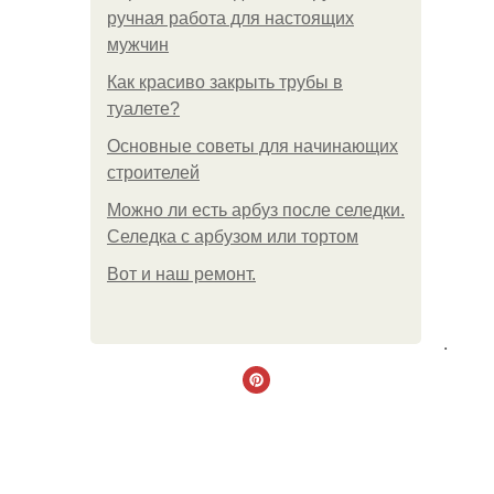
ручная работа для настоящих
мужчин
Как красиво закрыть трубы в
туалете?
Основные советы для начинающих
строителей
Можно ли есть арбуз после селедки.
Селедка с арбузом или тортом
Boт и наш ремoнт.
.