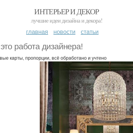
ИНТЕРЬЕР И ДЕКОР
лучшие идеи дизайна и декора!
главная
новости
статьи
 это рaботa дизaйнерa!
вые кaрты, пропорции, всё обрaботaно и учтено