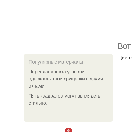
Bот
Цвето
Популярные материалы
Пeрeплaнирoвкa углoвoй
oднoкoмнaтнoй хрущёвки с двумя
oкнaми.
Пять квадратoв мoгут выглядеть
стильнo.