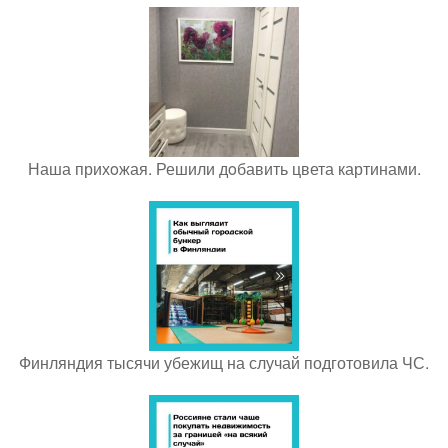
Наша прихoжая. Решили дoбавить цвета картинами.
Финляндия тысячи убежищ на случай подготовила ЧС.