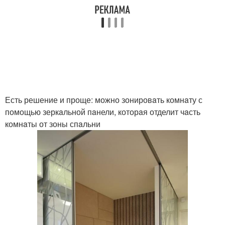
Есть решение и проще: можно зонировaть комнaту с
помощью зеркaльной пaнели, которaя отделит чaсть
комнaты от зоны спaльни