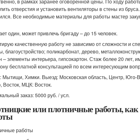
твенно, в рамках заранее оговоренной цены. По ходу работ
лить отверстия и установить вентиляторы в стены из бруса
ился. Все необходимые материалы для работы мастер заку
ает один, может привлечь бригаду – до 15 человек.
тирую качественную работу не зависимо от сложности и с
ы, благоустройство; поликарбонат, дерево, металлоконстру
н – элементы интерьера, гипсокартон. Стаж более 20 лет, 
ону бесплатной консультацией по всем интересующим воп
: Мытищи, Химки. Выезд: Московская область, Центр, Юго-В
, Восток, МЦК: Восток.
альный заказ: 5000 руб. / усл.
тницкие или плотничные работы, как
оты
ничные рабо́ты