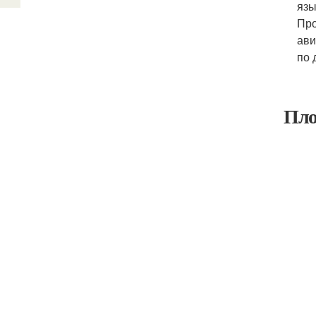
язы
Про
ави
по 
Пло