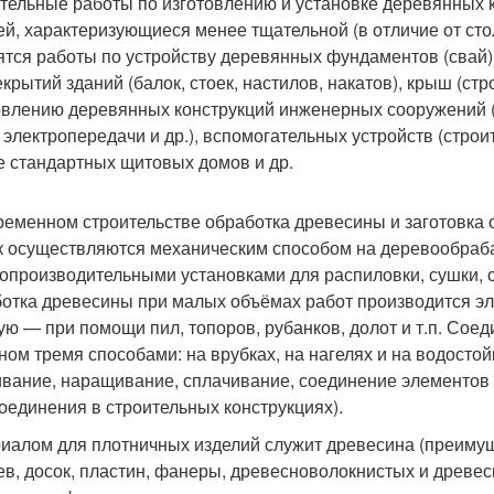
тельные работы по изготовлению и установке деревянных к
ей, характеризующиеся менее тщательной (в отличие от сто
ятся работы по устройству деревянных фундаментов (свай),
екрытий зданий (балок, стоек, настилов, накатов), крыш (с
овлению деревянных конструкций инженерных сооружений (м
 электропередачи и др.), вспомогательных устройств (строит
е стандартных щитовых домов и др.
ременном строительстве обработка древесины и заготовка 
к осуществляются механическим способом на деревообра
опроизводительными установками для распиловки, сушки, о
отка древесины при малых объёмах работ производится э
ую — при помощи пил, топоров, рубанков, долот и т.п. Со
ном тремя способами: на врубках, на нагелях и на водост
вание, наращивание, сплачивание, соединение элементов 
Соединения в строительных конструкциях).
иалом для плотничных изделий служит древесина (преимущ
ев, досок, пластин, фанеры, древесноволокнистых и древес