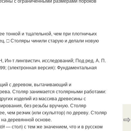
весины с ограниченными размерами пороков
лее тонкой и тщательной, чем при плотничьих
вец. □ Столяры чинили старую и делали новую
Н, Ин-т лингвистич. исследований; Под ред. А. П.
1999; (электронная версия): Фундаментальная
щий с деревом, вытачивающий и
ерева. Столяр занимается столярными работами:
 других изделий из массива древесины с
рования, без резьбы вручную. Столяр
е, чем резчик (или скульптор) по дереву. Столяр
⇨
на деревянной основе.
tóɫ — стол) с тем же значением, что и в русском