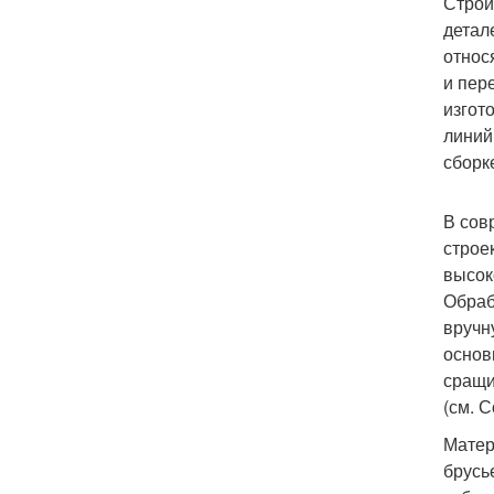
Строи
детал
относ
и пер
изгот
линий
сборк
В сов
строе
высок
Обраб
вручн
основ
сращи
(см. 
Матер
брусь