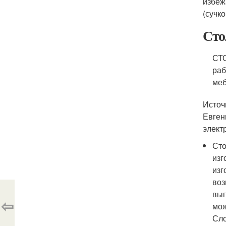
избеж
(сучко
Сто
СТО
раб
меб
Источн
Евген
элект
Сто
изг
изг
воз
вып
⇦
мож
Сло