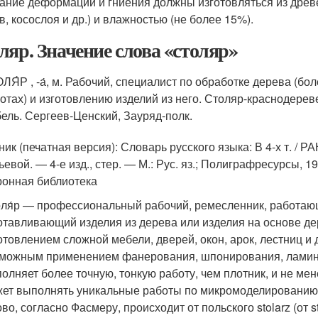
ание деформации и гниения должны изготовляться из дре
в, косослоя и др.) и влажностью (не более 15%).
ляр. Значение слова «столяр»
ЛЯ́Р , -а́, м. Рабочий, специалист по обработке дерева (бо
отах) и изготовлению изделий из него. Столяр-краснодере
ель. Сергеев-Ценский, Зауряд-полк.
ик (печатная версия): Словарь русского языка: В 4-х т. / РА
ьевой. — 4-е изд., стер. — М.: Рус. яз.; Полиграфресурсы, 
ронная библиотека
ля́р — профессиональный рабочий, ремесленник, работаю
отавливающий изделия из дерева или изделия на основе д
отовлением сложной мебели, дверей, окон, арок, лестниц и
можным применением фанерования, шпонирования, ламини
олняет более точную, тонкую работу, чем плотник, и не мене
ет выполнять уникальные работы по микромоделированию 
во, согласно Фасмеру, происходит от польского stolarz (от s