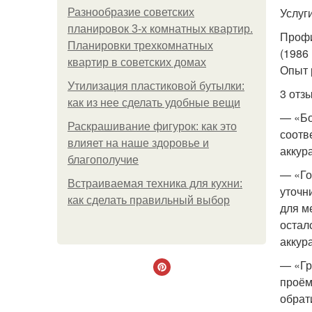
Услуг
Разнообразие советских
планировок 3-х комнатных квартир.
Профи
Планировки трехкомнатных
(1986 г
квартир в советских домах
Опыт 
Утилизация пластиковой бутылки:
3 отз
как из нее сделать удобные вещи
— «Бо
Раскрашивание фигурок: как это
соотв
влияет на наше здоровье и
аккур
благополучие
— «Го
Встраиваемая техника для кухни:
уточн
как сделать правильный выбор
для м
остал
аккур
— «Гр
проём
обрат