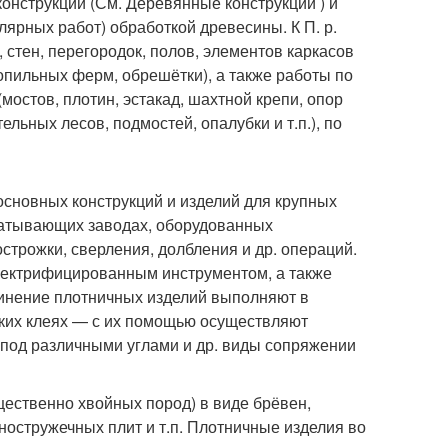
онструкций (См. Деревянные конструкции ) и
лярных работ) обработкой древесины. К П. р.
 стен, перегородок, полов, элементов каркасов
тропильных ферм, обрешётки), а также работы по
остов, плотин, эстакад, шахтной крепи, опор
ельных лесов, подмостей, опалубки и т.п.), по
основных конструкций и изделий для крупных
батывающих заводах, оборудованных
строжки, сверления, долбления и др. операций.
лектрифицированным инструментом, а также
единение плотничных изделий выполняют в
ойких клеях — с их помощью осуществляют
под различными углами и др. виды сопряжении
ественно хвойных пород) в виде брёвен,
ностружечных плит и т.п. Плотничные изделия во