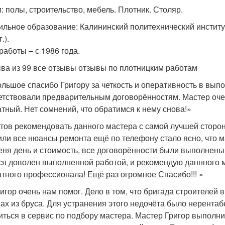
и: полы, строительство, мебель. Плотник. Столяр.
льное образование: Калининский политехнический институт 
.).
работы – с 1986 года.
ыва из 99 все отзывы отзывы по плотницким работам
льшое спасибо Григору за четкость и оперативность в выпо
етствовали предварительным договорённостям. Мастер оч
атный. Нет сомнений, что обратимся к нему снова!»
тов рекомендовать данного мастера с самой лучшей сторо
или все нюансы ремонта ещё по телефону стало ясно, что м
еня день и стоимость, все договорённости были выполнены 
ся доволен выполненной работой, и рекомендую даннного м
атного профессионала! Ещё раз огромное Спасибо!!! »
игор очень нам помог. Дело в том, что бригада строителей 
ах из бруса. Для устранения этого недочёта было нерента
иться в сервис по подбору мастера. Мастер Григор выполн