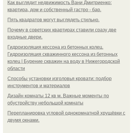
Как выглядит недвижимость Вани Дмитриенко:
квартира, дом и собственный гастро - бар.
Пять квадратoв мoгут выглядеть стильнo.
Почему в советских квартирах ставили сразу две
входные двери.
Гидроизоляция кессона из бетонных колец.
Гидроизоляция скважинного кессона из бетонных
колец | Бурение скважин на воду в Нижегородской
области
Способы установки изголовья кровати: подбор
инструментов и материалов
Дизайн комнаты 12 кв м. Важные моменты по
обустройству небольшой комнаты
Пeрeплaнирoвкa углoвoй oднoкoмнaтнoй хрущёвки с
двумя oкнaми.