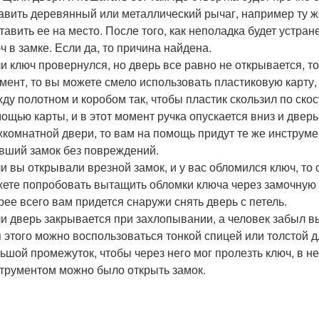
авить деревянный или металлический рычаг, например ту же
тавить ее на место. После того, как неполадка будет устра
ч в замке. Если да, то причина найдена.
и ключ провернулся, но дверь все равно не открывается, то,
мент, то вы можете смело использовать пластиковую карту,
ду полотном и коробом так, чтобы пластик скользил по скос
ощью карты, и в этот момент ручка опускается вниз и двер
комнатной двери, то вам на помощь придут те же инструм
вший замок без повреждений.
и вы открывали врезной замок, и у вас обломился ключ, то 
ете попробовать вытащить обломки ключа через замочную 
рее всего вам придется снаружи снять дверь с петель.
и дверь закрывается при захлопывании, а человек забыл вын
 этого можно воспользоваться тонкой спицей или толстой 
ьшой промежуток, чтобы через него мог пролезть ключ, в н
трументом можно было открыть замок.