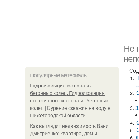
Не 
неп
Сод
Популярные материалы
Н
з
Гидроизоляция кессона из
К
бетонных колец. Гидроизоляция
скважинного кессона из бетонных
З
колец | Бурение скважин на воду в
Нижегородской области
К
Как выглядит недвижимость Вани
К
Дмитриенко: квартира, дом и
Д