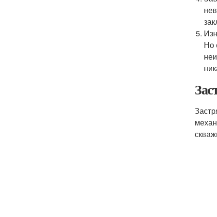
нев
зак
Изн
Но 
неи
ник
Зас
Застр
механ
скваж