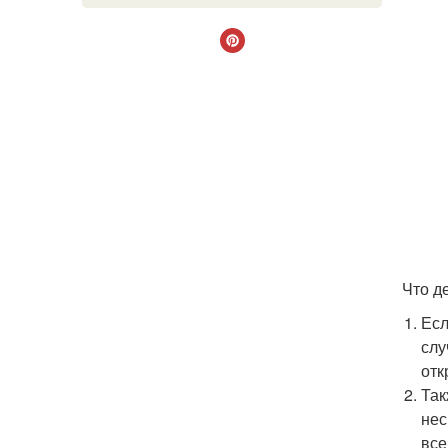
Что д
Есл
слу
отк
Так
нес
все