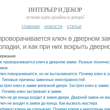
ИНТЕРЬЕР И ДЕКОР
лучшие идеи дизайна и декора!
главная
новости
статьи
проворачивается ключ в дверном за
оладки, и как при них вскрыть дверн
ержание
е проворачивается ключ в дверном замке. Разные техническ
амок
люч поворачивается, но не вытаскивается. Почему ключ в 
Типовые причины замочных неисправностей
астрял ключ в замке железной двери. Застрял ключ в замке:
Почему ключ застревает в замке
люч не до конца входит в замок двери. Дверной замок не ж
люч не входит в замок до конца. Как вызвать мастера
убликат ключа не открывает. Почему ключи к некоторым за