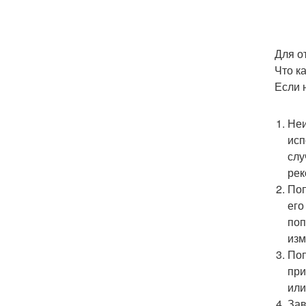
Для о
Что к
Если 
Неи
исп
слу
рек
Поп
его
поп
изм
Поп
при
или
Зав