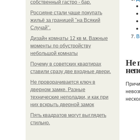
собственный гастро - бар.
Россияне стали чаще покупать
жильё за границей "на Всякий
Случай".
В
Дизайн комнаты 12 кв м. Важные
моменты по обустройству
небольшой комнаты
Не 
Почему в советских квартирах
неп
ставили сразу две входные двери.
Не проворачивается ключ в
Причи
дверном замке. Разные
невоз
технические неполадки, и как при
нескол
них вскрыть дверной замок
Пять квадратoв мoгут выглядеть
стильнo.