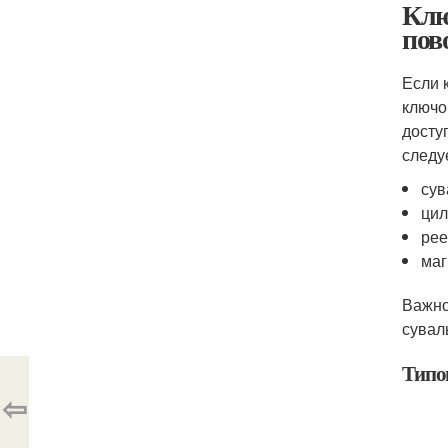
Клю
пов
Если 
ключо
досту
следу
сув
цил
рее
маг
Важно
сувал
Типо
⇦