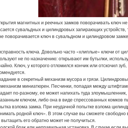
ткрытия магнитных и реечных замков поворачивать ключ не 
асается сувальдных и цилиндровых запирающих устройств, т
не поворачивается ключ в сувальдном и цилиндровом замке,
справность ключа. Довольно часто «хлиплые» ключи от цил
ользуют не по назначению: открывают им бутылки, использ
чайно. Ключ, у которого отломился кончик или отскочил зуб
омендуется.
адание в секретный механизм мусора и грязи. Цилиндровый
 механизм миниатюрен. Песчинки, попадая между штифтами, 
адает по-разному, ее может напихать туда злоумышленник, 
азанным ключом, либо она в виде спрессованных комков п
ытка взлома замка. При неудачной попытке взлома цилиндр
нимать родной ключ». В этом случае вы сможете свободно 
 вытащить его обратно может не получиться.
одской брак или неправильная установка. В случае если вы