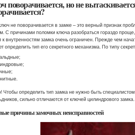
ч поворачивается, но не вытаскивается
орачивается?
ключ не поворачивается в замке – это верный признак проб
м. С причинами поломки ключа разобраться гораздо проще, 
п к внутренностям замка очень ограничен. Прежде чем нача
ет определить тип его секретного механизма. По типу секрет
альдные;
индровые;
чные;
нитные.
! Чтобы определить тип замка не нужно быть специалистом,
ьдников, сильно отличаются от ключей цилиндрового замка.
вые причины замочных неисправностей