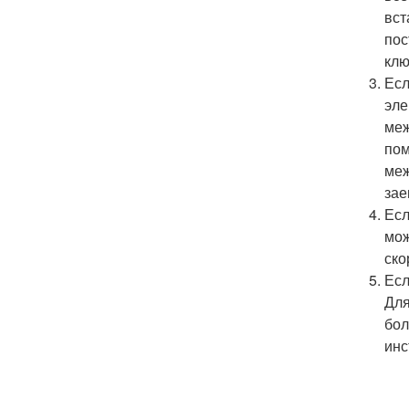
вст
пос
клю
Есл
эле
меж
пом
меж
зае
Есл
мож
ско
Есл
Для
бол
инс