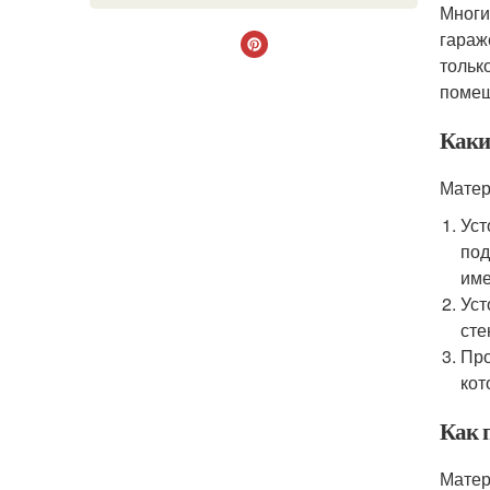
Многи
гараж
тольк
помещ
Каки
Матер
Уст
под
име
Уст
сте
Про
кот
Как 
Матер