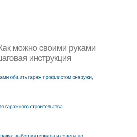
Как можно своими руками
аговая инструкция
ками обшить гараж профлистом снаружи,
я гаражного строительства
аража: выбор материала и советы по