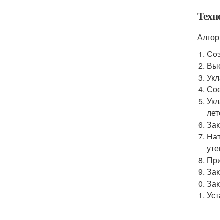
Техн
Алгор
Соз
Выс
Укл
Сое
Укл
лет
Зак
Нат
уте
При
Зак
Зак
Уст