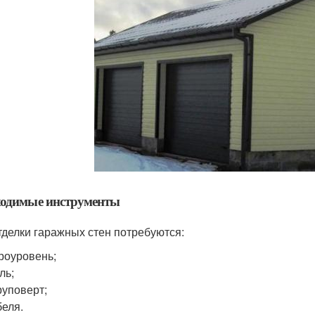
ходимые инструменты
тделки гаражных стен потребуются:
роуровень;
ль;
уповерт;
еля.