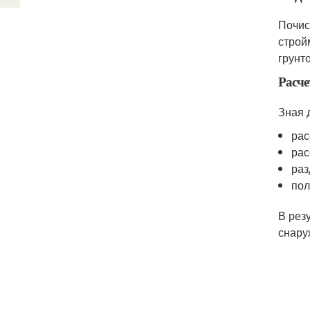
Почис
строй
грунт
Расче
Зная 
рас
рас
раз
пол
В рез
снару