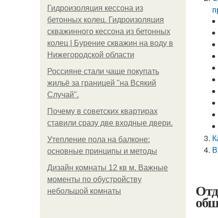
Гидроизоляция кессона из
п
бетонных колец. Гидроизоляция
скважинного кессона из бетонных
колец | Бурение скважин на воду в
Нижегородской области
Россияне стали чаще покупать
жильё за границей "на Всякий
Случай".
Почему в советских квартирах
ставили сразу две входные двери.
К
Утепление пола на балконе:
В
основные принципы и методы
Дизайн комнаты 12 кв м. Важные
моменты по обустройству
Отд
небольшой комнаты
обш