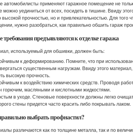
е автомобилисты применяют гаражное помещение не тольк
е можно уединиться от всех, посидеть в тишине. Ввиду это
о высокой прочностью, но и привлекательностью. Для того 
ении, нужно разобраться, как правильно обшить гараж пр
е требования предъявляются к отделке гаража
иал, используемый для обшивки, должен быть:
ойчивым к деформированию. Помните, что при использован
вергаться существенным нагрузкам. Ввиду этого материал
ть высокую прочность.
ойчивым к воздействию химических средств. Проводя рабо
н горючим, масляными и кислотными жидкостями.
стым в уходе. Стеновые поверхности должны легко очищать
орого стены придется часто красить либо покрывать лаком.
правильно выбрать профнастил?
иалы различаются как по толщине металла, так и по вели