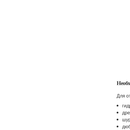
Необ
Для о
гид
дре
шур
дюб