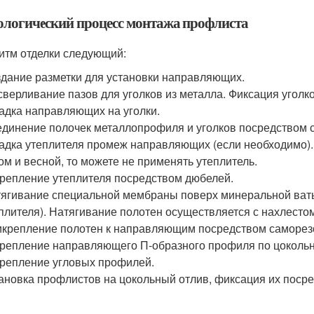
ологический процесс монтажа профлиста
итм отделки следующий:
дание разметки для установки направляющих.
верливание пазов для уголков из металла. Фиксация уголк
адка направляющих на уголки.
динение полочек металлопрофиля и уголков посредством 
адка утеплителя промеж направляющих (если необходимо)
ом и весной, то можете не применять утеплитель.
репление утеплителя посредством дюбелей.
ягивание специальной мембраны поверх минеральной ваты
плителя). Натягивание полотен осуществляется с нахлестом
крепление полотен к направляющим посредством саморез
репление направляющего П-образного профиля по цокольн
репление угловых профилей.
ановка профлистов на цокольный отлив, фиксация их поср