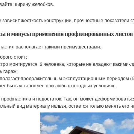
вайте ширину желобков.
е зависит жесткость конструкции, прочностные показатели 
ы и минусы применения профилированных листов д
астил располагает такими преимуществами:
орого стоит;
тро монтируется. 2 человека, которые не владеют какими-л
ь гараж;
полагает продолжительным эксплуатационным периодом (бо
ет быть установлен при любых погодных условиях.
у профнастила и недостаток. Так, он может деформироватьс
альный вид материалу нельзя, остается только менять его н