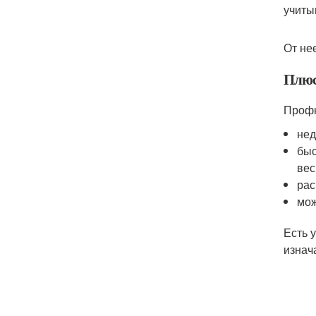
учиты
От не
Плюс
Профн
нед
быс
вес
рас
мож
Есть 
изнач