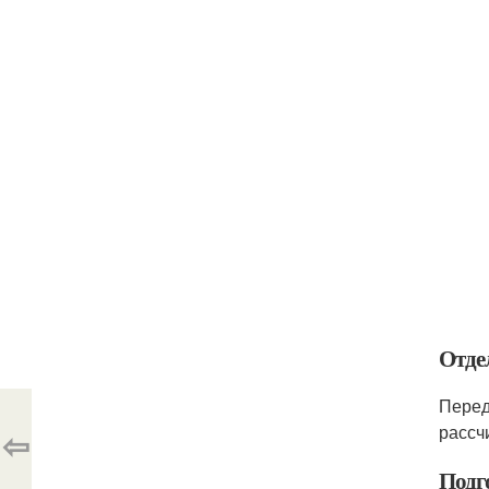
Отде
Перед
рассч
⇦
Подг