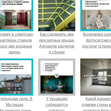
очему в советских
Как соединить две
Волочкова сно
вартирах ставили
двускатные крыши.
фотосессию 
разу две входные
Алгоритм расчетов
постели устрои
двери.
и сборки
гипедская сила. В
У уехавших
Какой вариан
Мытищах
собираются
отделки стены 
бнаружили очень
отбирать
нравится боль