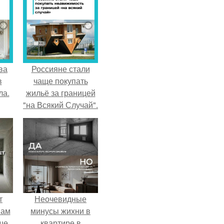
ва
Россияне стали
в
чаще покупать
ла.
жильё за границей
"на Всякий Случай".
т
Неочевидные
вам
минусы жихни в
ше
квартире в