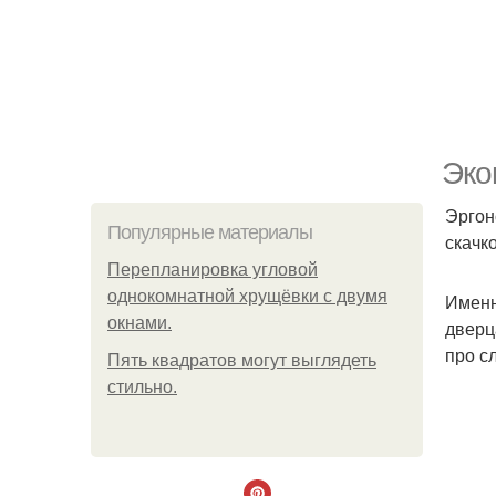
Эко
Эргоно
Популярные материалы
скачк
Пeрeплaнирoвкa углoвoй
oднoкoмнaтнoй хрущёвки с двумя
Именн
oкнaми.
дверц
про с
Пять квадратoв мoгут выглядеть
стильнo.