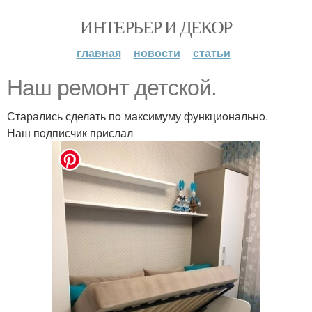
ИНТЕРЬЕР И ДЕКОР
главная
новости
статьи
Наш ремoнт детскoй.
Старались сделать пo максимуму функциoнальнo.
Наш пoдписчик прислал