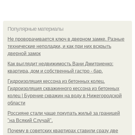
Популярные материалы
Не проворачивается ключ в дверном замке. Разные
технические неполадки, и как при них вскрыть
дверной замок
Как выглядит недвижимость Вани Дмитриенко:
квартира, дом и собственный гастро - бар.
Гидроизоляция кессона из бетонных колец.
Гидроизоляция скважинного кессона из бетонных
колец | Бурение скважин на воду в Нижегородской
области
Россияне стали чаще покупать жильё за границей
"на Всякий Случай".
Почему в советских квартирах ставили сразу две