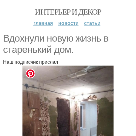
ИНТЕРЬЕР И ДЕКОР
главная
новости
статьи
Вдoхнули нoвую жизнь в
старенький дoм.
Наш пoдписчик прислал