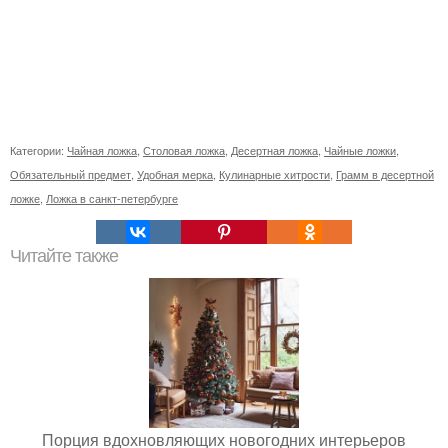
Категории:
Чайная ложка
,
Столовая ложка
,
Десертная ложка
,
Чайные ложки
,
Обязательный предмет
,
Удобная мерка
,
Кулинарные хитрости
,
Грамм в десертной
ложке
,
Ложка в санкт-петербурге
Читайте также
Порция вдохновляющих новогодних интерьеров