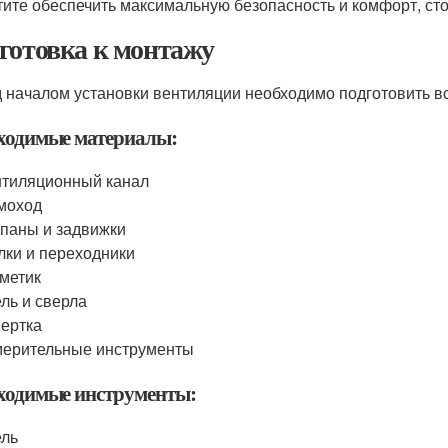
тите обеспечить максимальную безопасность и комфорт, ст
готовка к монтажу
 началом установки вентиляции необходимо подготовить в
ходимые материалы:
тиляционный канал
моход
паны и задвижки
лки и переходники
метик
ль и сверла
ертка
ерительные инструменты
ходимые инструменты:
ель