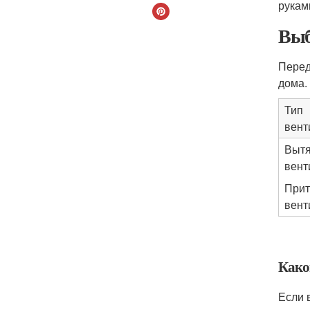
рукам
Выб
Перед
дома.
Тип
вент
Выт
вент
Прит
вент
Како
Если 