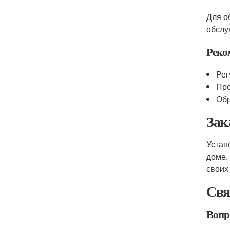
Для о
обслу
Реко
Рег
Про
Обр
Зак
Устан
доме.
своих
Свя
Вопр