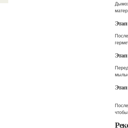
Дымох
матер
Этап
После
герме
Этап
Перед
мыльн
Этап
После
чтобы
Рек