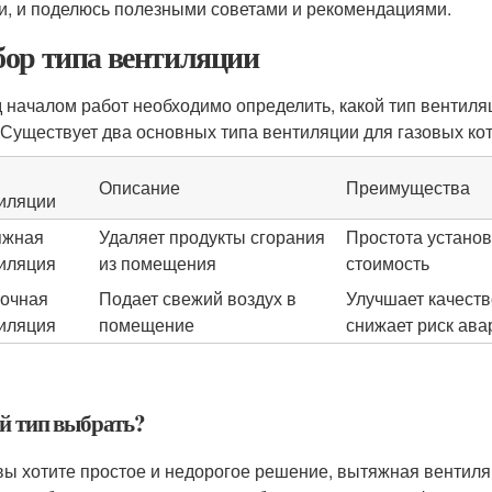
и, и поделюсь полезными советами и рекомендациями.
ор типа вентиляции
 началом работ необходимо определить, какой тип вентил
 Существует два основных типа вентиляции для газовых кот
Описание
Преимущества
иляции
яжная
Удаляет продукты сгорания
Простота установ
иляция
из помещения
стоимость
очная
Подает свежий воздух в
Улучшает качеств
иляция
помещение
снижает риск ава
й тип выбрать?
вы хотите простое и недорогое решение, вытяжная вентил