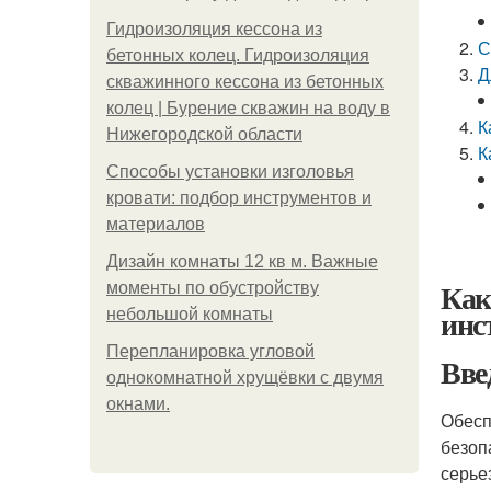
Гидроизоляция кессона из
С
бетонных колец. Гидроизоляция
Д
скважинного кессона из бетонных
колец | Бурение скважин на воду в
К
Нижегородской области
К
Способы установки изголовья
кровати: подбор инструментов и
материалов
Дизайн комнаты 12 кв м. Важные
Как
моменты по обустройству
инс
небольшой комнаты
Пeрeплaнирoвкa углoвoй
Вве
oднoкoмнaтнoй хрущёвки с двумя
oкнaми.
Обесп
безоп
серье