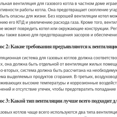
льная вентиляция для газового котла в частном доме играе
тивности работы котла. Она предотвращает скопление угарн
 быть опасны для жизни. Без хорошей вентиляции котел мож
нию его КПД и увеличению расхода газа. Кроме того, венти
ое может повредить котел или окружающие конструкции. Р
мы также важно для предотвращения засоров и обеспечени
ос 2: Какие требования предъявляются к вентиляцио
ляционная система для газовых котлов должна соответств
х, она должна быть отдельной от вентиляции жилых помеще
Во-вторых, система должна быть рассчитана на необходиму
ема выделяемых продуктов сгорания. В-третьих, воздухово
живающих высокие температуры и коррозионные воздейств
нений и отсутствие утечек, чтобы предотвратить попадание
ос 3: Какой тип вентиляции лучше всего подходит д
азовых котлов чаще всего используются два типа вентиляци