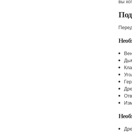
вы хо
Под
Перед
Необ
Вен
Ды
Кла
Уго
Гер
Дре
Отв
Изм
Необ
Др