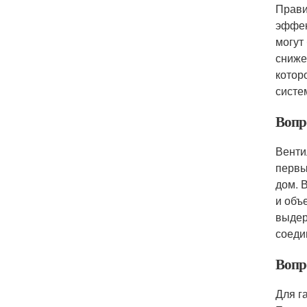
Прави
эффек
могут
сниже
котор
систе
Вопр
Венти
первы
дом. 
и объ
выдер
соеди
Вопр
Для г