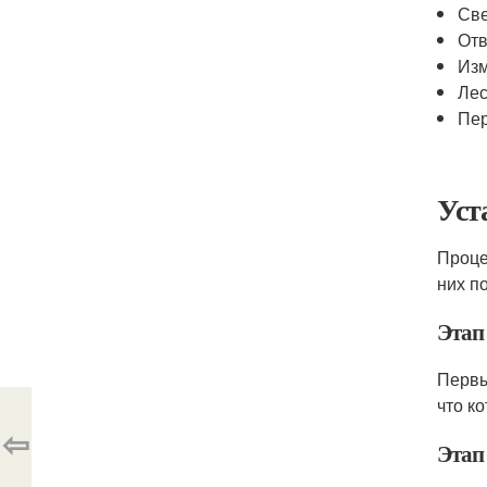
Св
Отв
Изм
Лес
Пер
Уст
Проце
них п
Этап 
Первы
что к
⇦
Этап