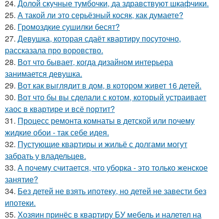
24.
Долой скучные тумбочки, да здравствуют шкафчики.
25.
А такой ли это серьёзный косяк, как думаете?
26.
Громоздкие сушилки бесят?
27.
Девушка, которая сдаёт квартиру посуточно,
рассказала про воровство.
28.
Вот что бывает, когда дизайном интерьера
занимается девушка.
29.
Вот как выглядит в дом, в котором живет 16 детей.
30.
Вот что бы вы сделали с котом, который устраивает
хаос в квартире и всё портит?
31.
Процесс ремонта комнаты в детской или почему
жидкие обои - так себе идея.
32.
Пустующие квартиры и жильё с долгами могут
забрать у владельцев.
33.
А почему считается, что уборка - это только женское
занятие?
34.
Без детей не взять ипотеку, но детей не завести без
ипотеки.
35.
Хозяин принёс в квартиру БУ мебель и налетел на