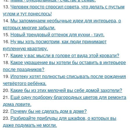
13.
Человек просто спросил совета, что делать с пустым
углом и тут понеслось!
14.
Мы запоминаем необычные идеи для интерьера, о
которых многие забыли.
15.
Новый трендовый оттенок для кухни - тауп.
16.
Ну мы хоть посмотрим, как люди принимают
купленную квартиру.
17.
Какие у вас мысли в голове от вида этой кровати?
18.
Какое украшение вы хотели бы оставить в интерьере
после праздников?
19.
Ипотеку хотят полностью списывать после рождения
четвёртого ребёнка.
20.
Какие бы из этих мелочей вы себе домой захотели?
21.
Ещё одну подборку благородных цветов для ремонта
дома ловите.
22.
Почему бы не сделать дом в доме?
23.
Разбирайте приблуды для шкафов, о которых вы
даже подумать не могли.