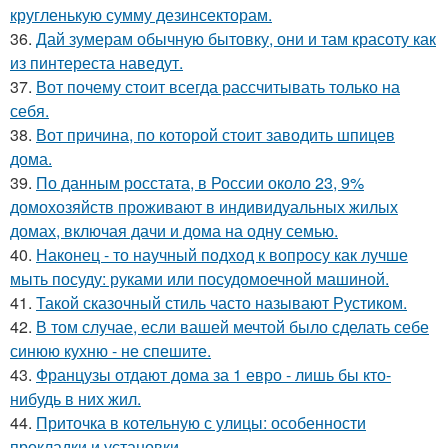
кругленькую сумму дезинсекторам.
36.
Дай зумерам обычную бытовку, они и там красоту как
из пинтереста наведут.
37.
Вот почему стоит всегда рассчитывать только на
себя.
38.
Вот причина, по которой стоит заводить шпицев
дома.
39.
По данным росстата, в России около 23, 9%
домохозяйств проживают в индивидуальных жилых
домах, включая дачи и дома на одну семью.
40.
Наконец - то научный подход к вопросу как лучше
мыть посуду: руками или посудомоечной машиной.
41.
Такой сказочный стиль часто называют Рустиком.
42.
В том случае, если вашей мечтой было сделать себе
синюю кухню - не спешите.
43.
Французы отдают дома за 1 евро - лишь бы кто-
нибудь в них жил.
44.
Приточка в котельную с улицы: особенности
прокладки и установки