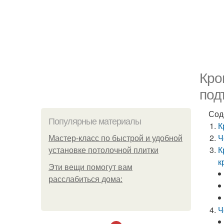
Кро
под
Сод
Популярные материалы
К
Ч
Мастер-класс по быстрой и удобной
К
установке потолочной плитки
к
Эти вещи помогут вам
расслабиться дома:
Ч