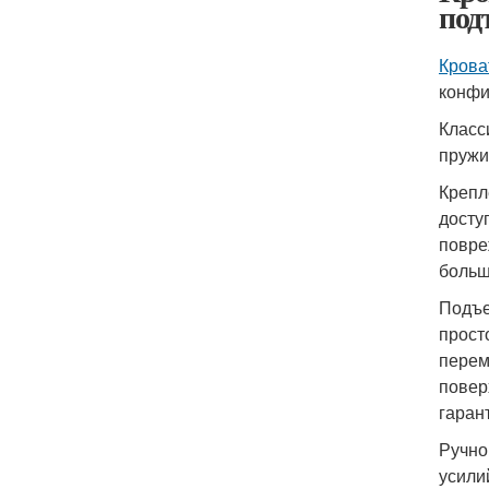
под
Крова
конфи
Класс
пружи
Крепл
досту
повре
больш
Подъе
прост
перем
повер
гаран
Ручно
усили