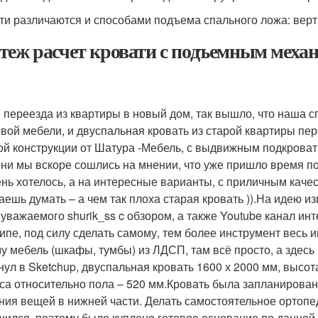
ти различаются и способами подъема спального ложа: вер
теж расчет кровати с подъемным мех
 переезда из квартиры в новый дом, так вышло, что наша 
овой мебели, и двуспальная кровать из старой квартиры пе
ой конструкции от Шатура -Мебель, с выдвижным подкрова
ни мы вскоре сошлись на мнении, что уже пришло время под
ень хотелось, а на интересные варианты, с приличным качес
аешь думать – а чем так плоха старая кровать )).На идею и
 уважаемого shurik_ss c обзором, а также Youtube канал инт
ипе, под силу сделать самому, тем более инструмент весь и
у мебель (шкафы, тумбы) из ЛДСП, там всё просто, а здесь
нул в Sketchup, двуспальная кровать 1600 х 2000 мм, высот
са относительно пола – 520 мм.Кровать была запланирова
ния вещей в нижней части. Делать самостоятельное ортоп
шился, поэтому было куплено готовое основание по данной 