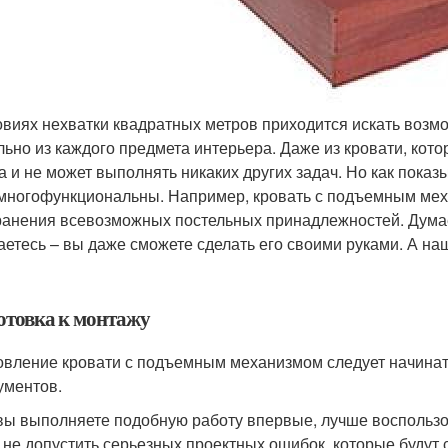
овиях нехватки квадратных метров приходится искать воз
льно из каждого предмета интерьера. Даже из кровати, кото
а и не может выполнять никаких других задач. Но как пока
многофункциональны. Например, кровать с подъемным меха
ранения всевозможных постельных принадлежностей. Думае
етесь – вы даже сможете сделать его своими руками. А на
отовка к монтажу
овление кровати с подъемным механизмом следует начинать
ументов.
вы выполняете подобную работу впервые, лучше воспользо
 не допустить серьезных проектных ошибок, которые будут 