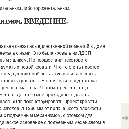
тикальным либо горизонтальным.
анизмом. ВВЕДЕНИЕ.
спальня оказалась единственной комнатой в доме
реехала с нами. Это была кровать из ЛДСП,
тным ящиком. По прошествии некоторого
умать о новой кровати. Что-то опять простое
твом, ценник вообще так кусается, что опять
зготовить кровать самостоятельно подтолкнул
ересного мастера. Я посмотрел, что это, в
меется. До этого мне приходилось делать
 надо было поконструировать.Проект кровати
а изголовья 1360 мм от пола, высота плоскости
⇨
на с подъемным механизмом, с отсеком для
едическое основание с подъемным механизмом я
ссылке:.