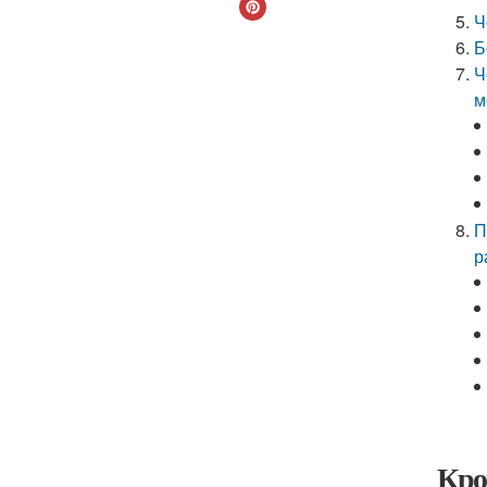
Ч
Б
Ч
м
П
р
Кро