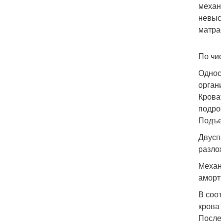
механ
невыс
матра
По чи
Однос
орган
Крова
подро
Подъе
Двусп
разло
Механ
аморт
В соо
крова
После