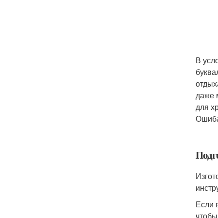
В усл
буква
отдых
даже 
для х
Ошиба
Подг
Изгот
инстр
Если 
чтобы