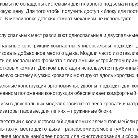
измы не оснащены системами для плавного подъема и пру
окую цену. Для того чтобы получить доступ к блоку для по
с. В меблировке детских комнат механизм не используют.
слу спальных мест различают односпальные и двуспальные
пальные конструкции компактны, универсальны, подходят
изовать добавочное место отдыха. Модели часто изготавлив
ти односпального формата с подъемным устройством прим
стковых комнат. Для комплектации используется пружинны
мную систему в узких кроватях монтируют вдоль коротких ч
альные конструкции эргономичны, удобны, подходят для ко
женном положении конструкция обеспечивает комфортный 
изм в двуспальных моделях зависит от веса кровати и мат
изаторы газовые, для легких – пружинные блоки.
тветствии с количеством объединяемых элементов мебели 
ть-тахту, место для отдыха, трансформируемое в тумбу и т.
дняя модель наиболее проста для конструирования и сбор