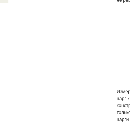
Измер
царг 
конст
тольк
царги