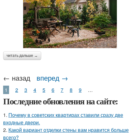
читать дальше →
← назад
вперед →
1
2
3
4
5
6
7
8
9
…
Последние обновления на сайте:
1.
Почему в советских квартирах ставили сразу две
входные двери.
2.
Какой вариант отделки стены вам нравится больше
всего?