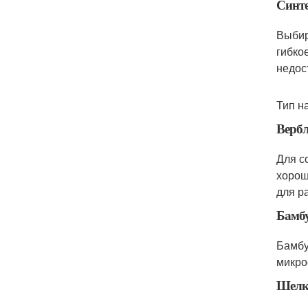
Синт
Выбир
гибко
недос
Тип н
Верб
Для с
хорош
для р
Бамб
Бамбу
микро
Шел