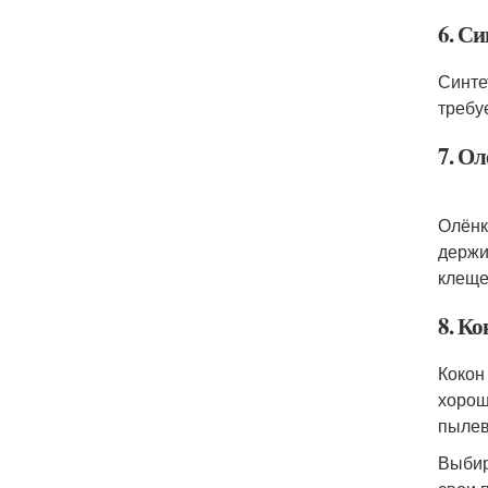
6. С
Синте
требу
7. О
Олёнк
держи
клеще
8. Ко
Кокон
хорош
пылев
Выбир