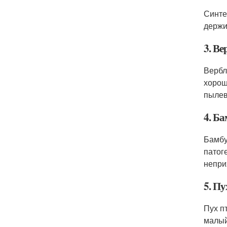
Синте
держи
3. В
Вербл
хорош
пылев
4. Ба
Бамбу
патог
непри
5. Пу
Пух п
малый