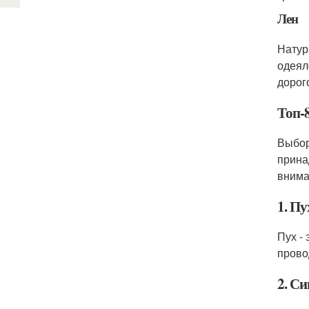
Лен
Натур
одеял
дорого
Топ-
Выбор
прина
внима
1. Пу
Пух -
прово
2. С