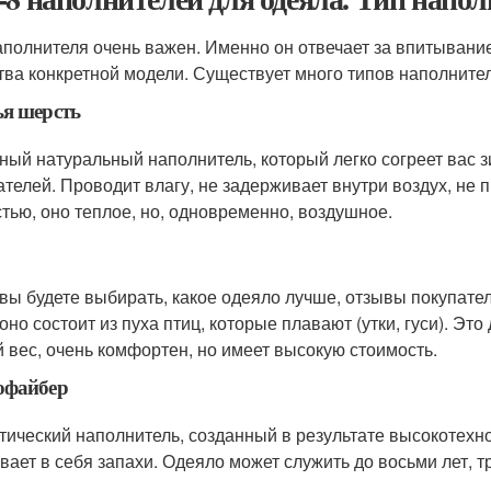
аполнителя очень важен. Именно он отвечает за впитывани
тва конкретной модели. Существует много типов наполните
я шерсть
ный натуральный наполнитель, который легко согреет вас з
ателей. Проводит влагу, не задерживает внутри воздух, не 
стью, оно теплое, но, одновременно, воздушное.
 вы будете выбирать, какое одеяло лучше, отзывы покупате
 оно состоит из пуха птиц, которые плавают (утки, гуси). Э
 вес, очень комфортен, но имеет высокую стоимость.
офайбер
тический наполнитель, созданный в результате высокотехн
вает в себя запахи. Одеяло может служить до восьми лет, т