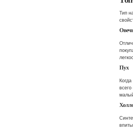
Тип н
свойс
Овечь
Отлич
покуп
легко
Пух
Когда
всего
малый
Холл
Синте
впиты