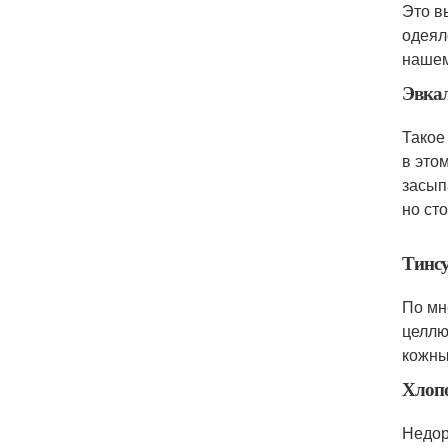
Это в
одеял
нашем
Эвка
Такое
в это
засып
но сто
Тинс
По мн
целлю
кожны
Хлоп
Недор