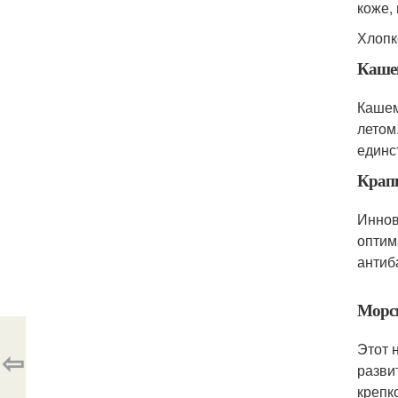
коже,
Хлопк
Каше
Кашем
летом
единс
Крап
Иннов
оптим
антиб
Морск
Этот 
⇦
разви
крепк