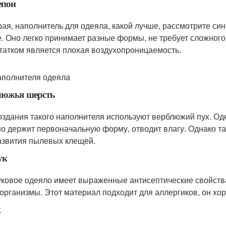
епон
ая, наполнитель для одеяла, какой лучше, рассмотрите син
е. Оно легко принимает разные формы, не требует сложного
татком является плохая воздухопроницаемость.
аполнителя одеяла
люжья шерсть
оздания такого наполнителя используют верблюжий пух. Од
о держит первоначальную форму, отводит влагу. Однако та
азвития пылевых клещей.
ук
ковое одеяло имеет выраженные антисептические свойства
организмы. Этот материал подходит для аллергиков, он хор
к