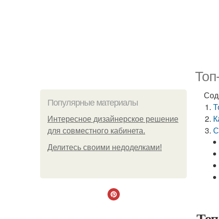
Топ
Сод
Популярные материалы
Т
К
Интересное дизайнерское решение
С
для совместного кабинета.
Делитесь своими недоделками!
Топ