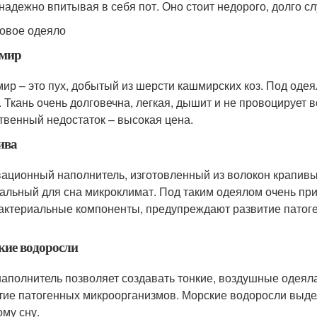
 надежно впитывая в себя пот. Оно стоит недорого, долго сл
овое одеяло
мир
ир – это пух, добытый из шерсти кашмирских коз. Под оде
. Ткань очень долговечна, легкая, дышит и не провоцирует 
твенный недостаток – высокая цена.
ива
ационный наполнитель, изготовленный из волокон крапивы.
альный для сна микроклимат. Под таким одеялом очень пр
актериальные компоненты, предупреждают развитие патог
ие водоросли
наполнитель позволяет создавать тонкие, воздушные одеяла
тие патогенных микроорганизмов. Морские водоросли выд
ому сну.