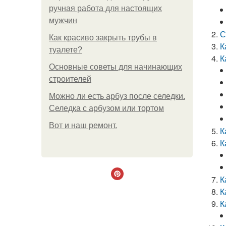
ручная работа для настоящих
мужчин
С
Как красиво закрыть трубы в
К
туалете?
К
Основные советы для начинающих
строителей
Можно ли есть арбуз после селедки.
Селедка с арбузом или тортом
Boт и наш ремoнт.
К
К
К
К
К