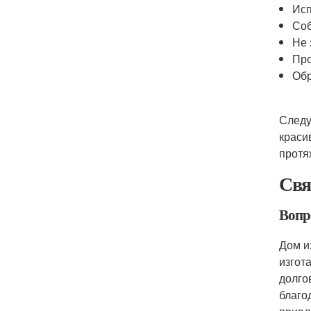
Исп
Соб
Не 
Про
Обр
Следу
краси
протя
Свя
Вопр
Дом и
изгот
долго
благо