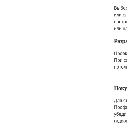
Выбор
или с
постр
или н
Разр
Проек
При с
потол
Поку
Для с
Профи
убеди
гидро