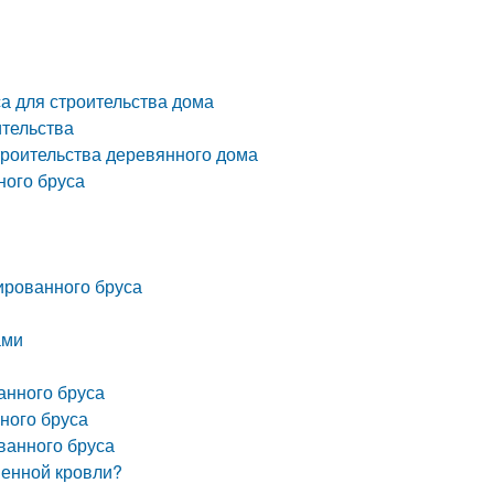
а для строительства дома
ительства
троительства деревянного дома
ного бруса
ированного бруса
ами
анного бруса
ного бруса
ванного бруса
менной кровли?