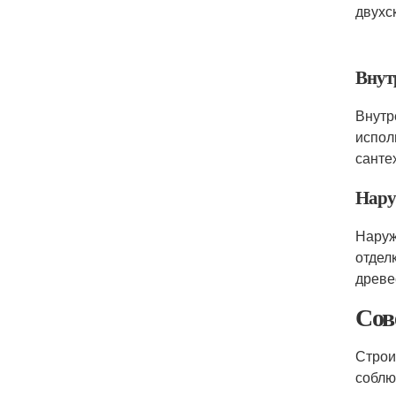
двухс
Внут
Внутр
испол
санте
Нару
Наруж
отдел
древе
Сов
Строи
соблю