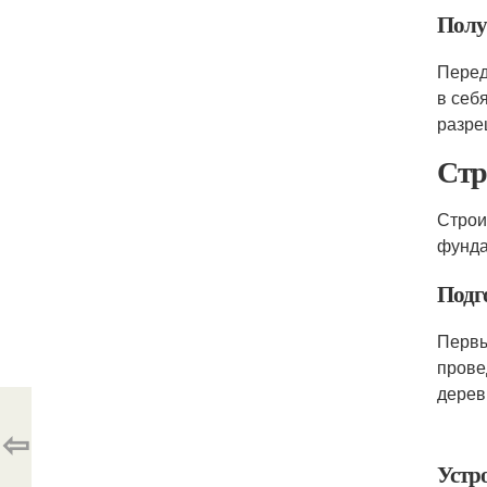
Полу
Перед
в себ
разре
Стр
Строи
фунда
Подг
Первы
прове
дерев
⇦
Устр