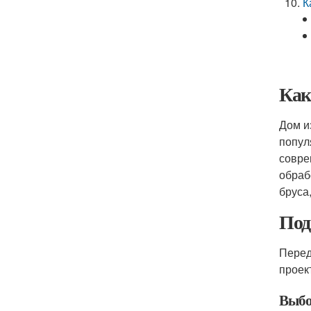
К
Как
Дом и
попул
совре
обраб
бруса
Под
Перед
проек
Выбо