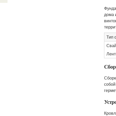
Фунда
дома 
винто
терри
Тип 
Свай
Лент
Сбор
Сборк
собой
герме
Устр
Кровл