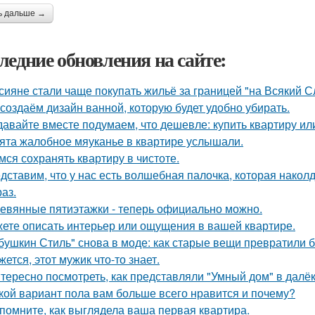
ь дальше →
ледние обновления на сайте:
сияне стали чаще покупать жильё за границей "на Всякий С
создаём дизайн ванной, которую будет удобно убирать.
давайте вместе подумаем, что дешевле: купить квартиру ил
ята жалобное мяуканье в квартире услышали.
мся сохранять квартиру в чистоте.
дставим, что у нас есть волшебная палочка, которая наколду
аз.
евянные пятиэтажки - теперь официально можно.
ете описать интерьер или ощущения в вашей квартире.
бушкин Стиль" снова в моде: как старые вещи превратили б
жется, этот мужик что-то знает.
тересно посмотреть, как представляли "Умный дом" в далё
кой вариант пола вам больше всего нравится и почему?
помните, как выглядела ваша первая квартира.