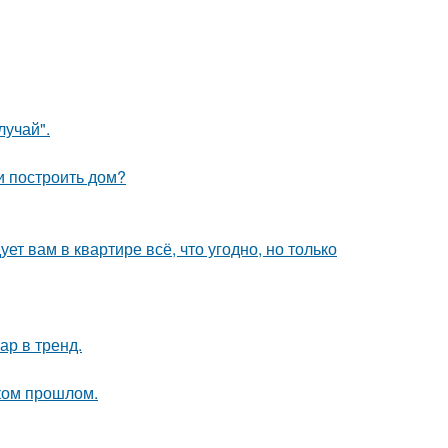
лучай".
и построить дом?
ет вам в квартире всё, что угодно, но только
ар в тренд.
ком прошлом.