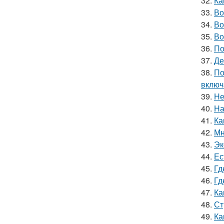
32.
Ка
33.
Во
34.
Во
35.
Во
36.
По
37.
Де
38.
По
включ
39.
Не
40.
На
41.
Ка
42.
Мн
43.
Эк
44.
Ес
45.
Гд
46.
Гд
47.
Ка
48.
Ст
49.
Ка