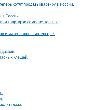
теперь хотят продать квартиру в России.
 в России.
мини квартирки самостоятельно.
в и материалов в интерьере.
едизайн.
опасных клещей.
х.
т.
золит глаза.