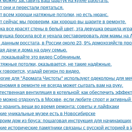
к можно заставить ваш фартук на кухне работать.
т они и перестали прятаться.
т всем хороши натяжные потолки, но есть нюанс.
т сейчас мы проверим, как хорошо вы шарите в ремонте.
ка все красят стены в белый цвет, эта девушка решила игра
вушка бросила всё и уехала реставрировать дом мамы на 
 данным росстата, в России около 23, 9% домохозяйств п
ая дачи и дома на одну семью.
 показывайте это видео Собяниным.
тяжные потолки, оказывается, не такие надёжные.
к говорится, угадай регион по видео.
огие для "Аромата Чистоты" используют одеколоны для меб
ономия в ремонте не всегда может сыграть вам на руку.
тественная вентиляция в котельной: как обеспечить эффект
е можно отдохнуть в Москве, если любите спорт и активный
е хранить вещи во время ремонта: советы и лайфхаки
кие уникальные музеи есть в Новосибирске
роим дом из бруса: пошаговая инструкция для начинающих
кие исторические памятники связаны с русской историей в 