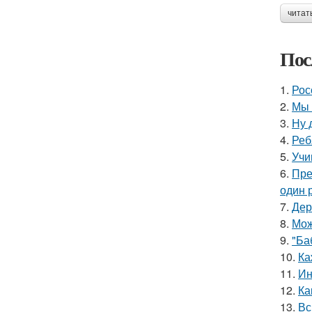
читат
Пос
1.
Рос
2.
Мы 
3.
Ну 
4.
Реб
5.
Учи
6.
Пре
один р
7.
Дер
8.
Мож
9.
"Ба
10.
Ка
11.
Ин
12.
Ка
13.
Вс