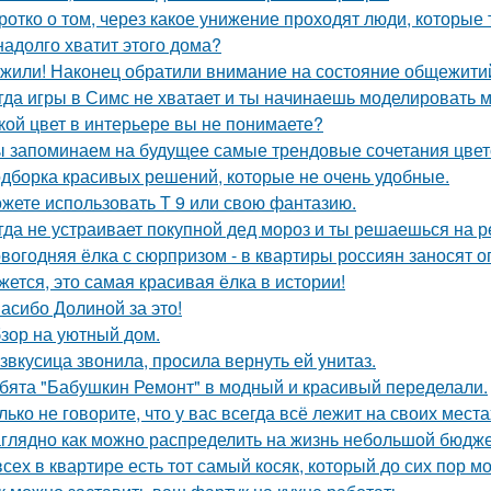
ротко о том, через какое унижение проходят люди, которые 
надолго хватит этого дома?
жили! Наконец обратили внимание на состояние общежитий
гда игры в Симс не хватает и ты начинаешь моделировать 
кой цвет в интерьере вы не понимаете?
 запоминаем на будущее самые трендовые сочетания цвето
дборка красивых решений, которые не очень удобные.
жете использовать Т 9 или свою фантазию.
гда не устраивает покупной дед мороз и ты решаешься на р
вогодняя ёлка с сюрпризом - в квартиры россиян заносят 
жется, это самая красивая ёлка в истории!
асибо Долиной за это!
зор на уютный дом.
звкусица звонила, просила вернуть ей унитаз.
бята "Бабушкин Ремонт" в модный и красивый переделали.
лько не говорите, что у вас всегда всё лежит на своих места
глядно как можно распределить на жизнь небольшой бюдже
всех в квартире есть тот самый косяк, который до сих пор мо