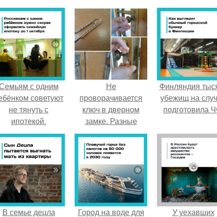
Семьям с одним
Не
Финляндия тыс
ебёнком советуют
проворачивается
убежищ на слу
не тянуть с
ключ в дверном
подготовила Ч
ипотекой.
замке. Разные
технические
неполадки, и как
при них вскрыть
дверной замок
В семье децла
Город на воде для
У уехавших