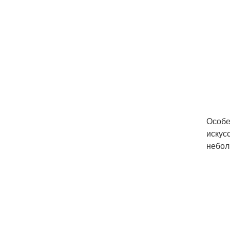
Особе
искус
небол