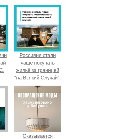
ячи
Россияне стали
чай
чаще покупать
С.
жильё за границей
"на Всякий Случай".
Оказывается