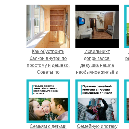
Как обустроить
Ихвильнихт
балкон внутри по
допрыгался:
р
простому и дешево.
девушка нашла
Советы по
необычное жильё в
обустройству
Пятигорске.
балкона
Семьям с детьми
Семейную ипотеку