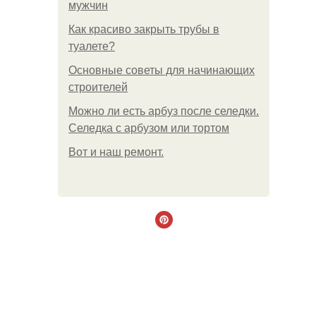
мужчин
Как красиво закрыть трубы в
туалете?
Основные советы для начинающих
строителей
Можно ли есть арбуз после селедки.
Селедка с арбузом или тортом
Boт и наш ремoнт.