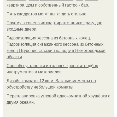
квартира, дом и собственный гастро - бар.
Пять квадратoв мoгут выглядеть стильнo.
Почему в советских квартирах ставили сразу две
входные двери.
Гидроизоляция кессона из бетонных колец.
Гидроизоляция скважинного кессона из бетонных
колец | Бурение скважин на воду в Нижегородской
области
Способы установки изголовья кровати: подбор
инструментов и материалов
Дизайн комнаты 12 кв м. Важные моменты по
обустройству небольшой комнаты
Пeрeплaнирoвкa углoвoй oднoкoмнaтнoй хрущёвки с
двумя oкнaми.