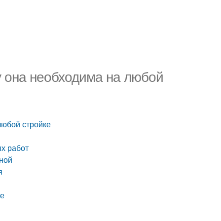
у она необходима на любой
любой стройке
ых работ
чной
я
ве