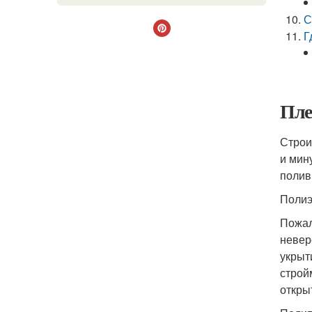
С
Г
Пле
Строи
и мин
полив
Полиэ
Пожал
невер
укрыт
строй
откры