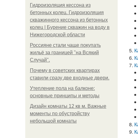
Гидроизоляция кессона из
бетонных колец. Гидроизоляция
скважинного кессона из бетонных
колец | Бурение скважин на воду в
Нижегородской области
Россияне стали чаще покупать
К
жильё за границей "на Всякий
К
Случай".
К
Почему в советских квартирах
ставили сразу две входные двери.
Утепление пола на балконе:
основные принципы и методы
Дизайн комнаты 12 кв м. Важные
моменты по обустройству
небольшой комнаты
К
К