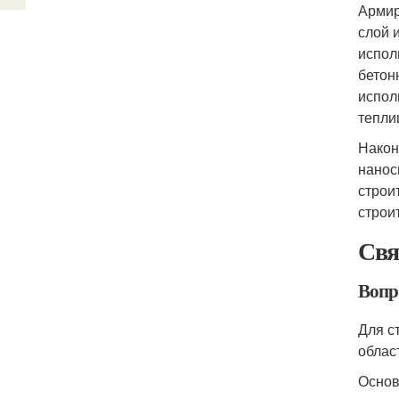
Армир
слой 
испол
бетон
испол
тепли
Након
нанос
строи
строи
Свя
Вопр
Для с
облас
Основ