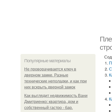
Пле
стр
Сод
Популярные материалы
П
С
Не проворачивается ключ в
К
дверном замке. Разные
технические неполадки, и как при
них вскрыть дверной замок
Как выглядит недвижимость Вани
К
Дмитриенко: квартира, дом и
собственный гастро - бар.