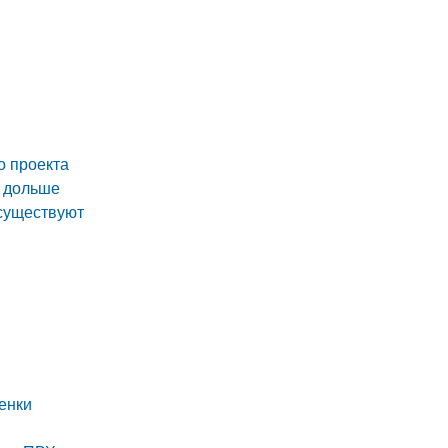
о проекта
а дольше
 существуют
енки