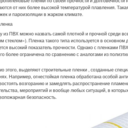
ропиленовые пленки по своей прочности и долговечности 
аются от них более высокой температурой плавления. Така
жек и пароизоляции в жарком климате.
ленка
у из ПВХ можно назвать самой плотной и прочной среди все
им стеклом»). Пленка такого типа используется в основном 
ется высокий показатель прочности. Однако с пленками ПВ
го более ограничена по сравнению с аналогами из полиэти
о этого, выделяют строительные пленки , созданные спец
иях. Например, огнестойкая пленка обработана особой ан
востоять возгоранию и замедлять распространение пламени
тельства, мероприятий и вообще любых ситуаций, в которы
вопожарная безопасность.