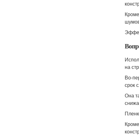
конст
Кроме
шумов
Эффек
Вопр
Испол
на ст
Во-пе
срок 
Она т
снижа
Пленк
Кроме
конст