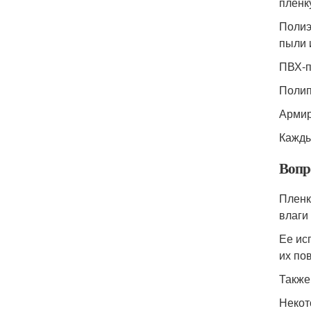
пленк
Полиэ
пыли 
ПВХ-п
Полип
Армир
Кажды
Вопр
Пленк
влаги
Ее ис
их по
Также
Некот