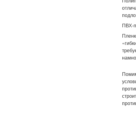
Полип
отлич
подло
ПВХ-п
Пленк
«гибк
требу
намно
Помим
услов
проти
строи
проти