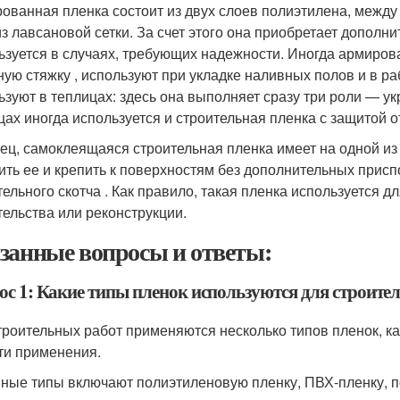
ованная пленка состоит из двух слоев полиэтилена, между
из лавсановой сетки. За счет этого она приобретает дополн
ьзуется в случаях, требующих надежности. Иногда армиро
ную стяжку , используют при укладке наливных полов и в ра
ьзуют в теплицах: здесь она выполняет сразу три роли — укр
цах иногда используется и строительная пленка с защитой 
ец, самоклеящаяся строительная пленка имеет на одной из 
ить ее и крепить к поверхностям без дополнительных присп
тельного скотча . Как правило, такая пленка используется
тельства или реконструкции.
занные вопросы и ответы:
ос 1: Какие типы пленок используются для строите
троительных работ применяются несколько типов пленок, ка
ти применения.
ные типы включают полиэтиленовую пленку, ПВХ-пленку, 