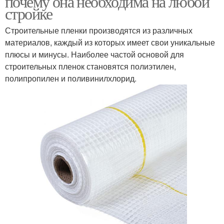
почему она необходима на любой
стройке
Строительные пленки производятся из различных
материалов, каждый из которых имеет свои уникальные
Многоскатная кровля
Двускатная кровля
плюсы и минусы. Наиболее частой основой для
строительных пленок становятся полиэтилен,
полипропилен и поливинилхлорид.
Двухскатная кровля
Односкатная кровля
Односкатные кровли
Плоские кровли
Кровля из
Инверсионная кровля
металлочерепицы