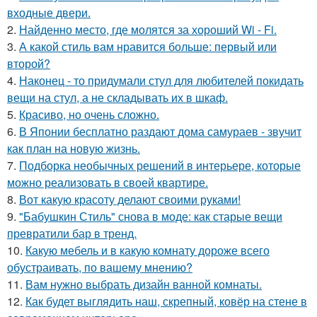
входные двери.
2.
Найденно место, где молятся за хороший Wi - Fi.
3.
А какой стиль вам нравится больше: первый или
второй?
4.
Наконец - то придумали стул для любителей покидать
вещи на стул, а не складывать их в шкаф.
5.
Красиво, но очень сложно.
6.
В Японии бесплатно раздают дома самураев - звучит
как план на новую жизнь.
7.
Подборка необычных решений в интерьере, которые
можно реализовать в своей квартире.
8.
Вот какую красоту делают своими руками!
9.
"Бабушкин Стиль" снова в моде: как старые вещи
превратили бар в тренд.
10.
Какую мебель и в какую комнату дороже всего
обустраивать, по вашему мнению?
11.
Вам нужно выбрать дизайн ванной комнаты.
12.
Как будет выглядить наш, скрепный, ковёр на стене в