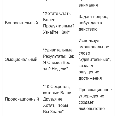
внимания
"Хотите Стать
Задает вопрос,
Более
Вопросительный
побуждает к
Продуктивным?
действию
Узнайте, Как!"
Использует
эмоциональное
"Удивительные
слово
Результаты: Как
Эмоциональный
"Удивительные",
Я Снизил Вес
создает
за 2 Недели"
ощущение
достижения
"10 Секретов,
Провокационное
которые Ваши
утверждение,
Провокационный
Друзья не
создает
Хотят, чтобы
любопытство
Вы Знали"