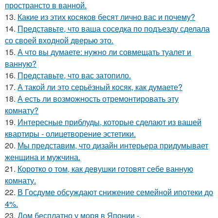
пространсто в ванной.
13.
Какие из этих косяков бесят лично вас и почему?
14.
Представьте, что ваша соседка по подъезду сделала
со своей входной дверью это.
15.
А что вы думаете: нужно ли совмещать туалет и
ванную?
16.
Представьте, что вас затопило.
17.
А такой ли это серьёзный косяк, как думаете?
18.
А есть ли возможность отремонтировать эту
комнату?
19.
Интересные приблуды, которые сделают из вашей
квартиры - олицетворение эстетики.
20.
Мы представим, что дизайн интерьера придумывает
женщина и мужчина.
21.
Коротко о том, как девушки готовят себе ванную
комнату.
22.
В Госдуме обсуждают снижение семейной ипотеки до
4%.
23.
Дом бесплатно у моря в Японии -.