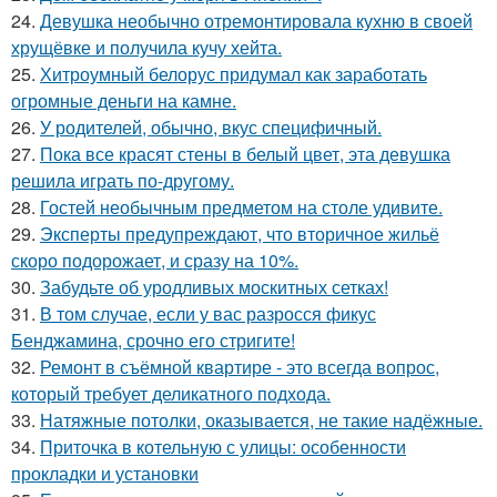
24.
Девушка необычно отремонтировала кухню в своей
хрущёвке и получила кучу хейта.
25.
Хитроумный белорус придумал как заработать
огромные деньги на камне.
26.
У родителей, обычно, вкус специфичный.
27.
Пока все красят стены в белый цвет, эта девушка
решила играть по-другому.
28.
Гостей необычным предметом на столе удивите.
29.
Эксперты предупреждают, что вторичное жильё
скоро подорожает, и сразу на 10%.
30.
Забудьте об уродливых москитных сетках!
31.
В том случае, если у вас разросся фикус
Бенджамина, срочно его стригите!
32.
Ремонт в съёмной квартире - это всегда вопрос,
который требует деликатного подхода.
33.
Натяжные потолки, оказывается, не такие надёжные.
34.
Приточка в котельную с улицы: особенности
прокладки и установки