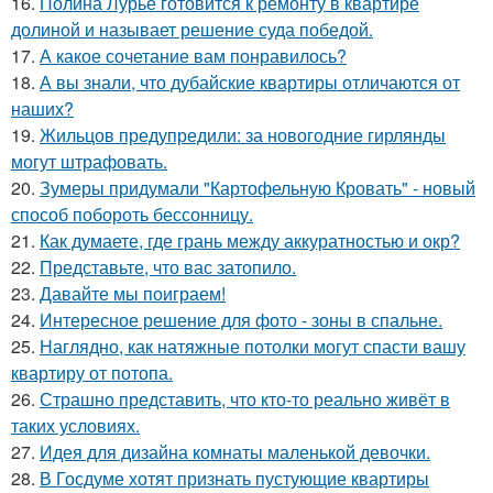
16.
Полина Лурье готовится к ремонту в квартире
долиной и называет решение суда победой.
17.
А какое сочетание вам понравилось?
18.
А вы знали, что дубайские квартиры отличаются от
наших?
19.
Жильцов предупредили: за новогодние гирлянды
могут штрафовать.
20.
Зумеры придумали "Картофельную Кровать" - новый
способ побороть бессонницу.
21.
Как думаете, где грань между аккуратностью и окр?
22.
Представьте, что вас затопило.
23.
Давайте мы поиграем!
24.
Интересное решение для фото - зоны в спальне.
25.
Наглядно, как натяжные потолки могут спасти вашу
квартиру от потопа.
26.
Страшно представить, что кто-то реально живёт в
таких условиях.
27.
Идея для дизайна комнаты маленькой девочки.
28.
В Госдуме хотят признать пустующие квартиры