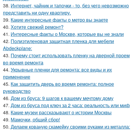
38.
Интернет, чайник и тапочки - то, без чего невозможно
представить ни одну квартиру.
39.
Какие интересные факты о метро вы знаете
40.
Хотите свежий ремонт?
41.
Интересные факты о Москве, которые вы не знали
42.
Полиэтиленовая защитная пленка для мебели
Abdeckplane:
43.
Почему стоит использовать пленку на дверной проем
во время ремонта
44.
Укрывные пленки для ремонта: все виды и их
применение
45.
Как защитить дверь во время ремонта: полное
руководство
46.
Дом из бруса: 9 шагов к вашему мечтому дому
47.
Дом из бруса под ключ за 2 часа: реальность или миф
48.
Какие музеи рассказывают о истории Москвы
49.
Мамочки, общий сбор!
50.
Делаем кованую скамейку своими руками из металла: