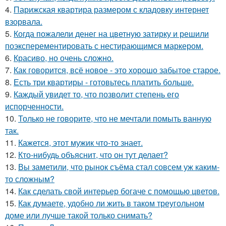
4.
Парижская квартира размером с кладовку интернет
взорвала.
5.
Когда пожалели денег на цветную затирку и решили
поэксперементировать с нестирающимся маркером.
6.
Красиво, но очень сложно.
7.
Как говорится, всё новое - это хорошо забытое старое.
8.
Есть три квартиры - готовьтесь платить больше.
9.
Каждый увидет то, что позволит степень его
испорченности.
10.
Только не говорите, что не мечтали помыть ванную
так.
11.
Кажется, этот мужик что-то знает.
12.
Кто-нибудь объяснит, что он тут делает?
13.
Вы заметили, что рынок съёма стал совсем уж каким-
то сложным?
14.
Как сделать свой интерьер богаче с помощью цветов.
15.
Как думаете, удобно ли жить в таком треугольном
доме или лучше такой только снимать?