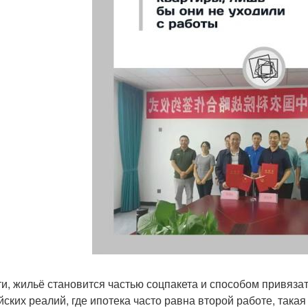
ти, жильё становится частью соцпакета и способом привяза
йских реалий, где ипотека часто равна второй работе, така