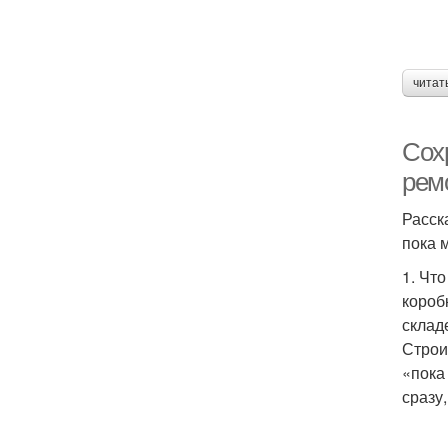
читат
Сох
рем
Расск
пока 
1. Чт
короб
склад
Строи
«пока
сразу,