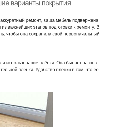
шие варианты покрытия
те аккуратный ремонт, ваша мебель подвержена
учи во время
Покрытия с мебели
 из важнейших этапов подготовки к ремонту. В
ль, чтобы она сохранила свой первоначальный
бели от влаги
Мебели с пылью
ся использование плёнки. Она бывает разных
ельной плёнки. Удобство плёнки в том, что её