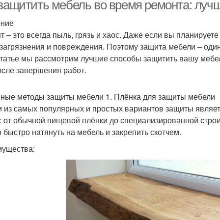
 защитить мебель во время ремонта: луч
ение
т – это всегда пыль, грязь и хаос. Даже если вы планируе
Мебели к защите
Царапины на мебели
Л
 загрязнения и повреждения. Поэтому защита мебели – один
статье мы рассмотрим лучшие способы защитить вашу мебе
осле завершения работ.
Краски на мебель
Мебель от пятен
Ме
ные методы защиты мебели 1. Плёнка для защиты мебели
 из самых популярных и простых вариантов защиты являет
: от обычной пищевой плёнки до специализированной строит
 быстро натянуть на мебель и закрепить скотчем.
Лак во время
Хранилища во время
ущества: