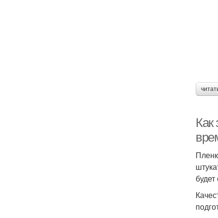
читат
Как
вре
Пленк
штука
будет
Качес
подго