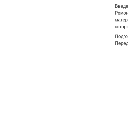
Введ
Ремон
матер
котор
Подго
Перед