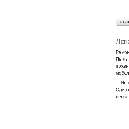
читат
Лег
Ремон
Пыль,
прави
мебел
1. Ис
Один 
легко