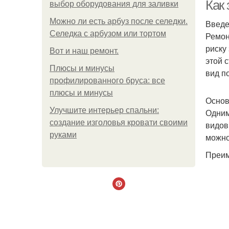
Как
выбор оборудования для заливки
Можно ли есть арбуз после селедки.
Введ
Селедка с арбузом или тортом
Ремон
риску
Boт и наш ремoнт.
этой 
Плюсы и минусы
вид п
профилированного бруса: все
плюсы и минусы
Основ
Улучшите интерьер спальни:
Одним
создание изголовья кровати своими
видов
руками
можно
Преим