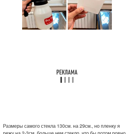
Размеры самого стекла 130см. на 29см., но пленку я
режу на 2-3см. больше чем стекло, что бы потом ровно