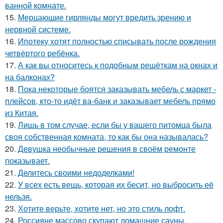
ванной комнате.
15.
Мерцающие гирлянды могут вредить зрению и
нервной системе.
16.
Ипотеку хотят полностью списывать после рождения
четвёртого ребёнка.
17.
А как вы относитесь к подобным решёткам на окнах и
на балконах?
18.
Пока некоторые боятся заказывать мебель с маркет -
плейсов, кто-то идёт ва-банк и заказывает мебель прямо
из Китая.
19.
Лишь в том случае, если бы у вашего питомца была
своя собственная комната, то как бы она называлась?
20.
Девушка необычные решения в своём ремонте
показывает.
21.
Делитесь своими недоделками!
22.
У всех есть вещь, которая их бесит, но выбросить её
нельзя.
23.
Хотите верьте, хотите нет, но это стиль лофт.
24.
Россияне массово скупают домашние сауны.