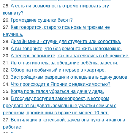
25.
А есть ли возможность отремонтировать эту
комнату?
26.
Громоздкие сушилки бесят?
27.
Как говорится, старого пса новым трюкам не
научишь.
28.
Дизайн мини - студии для студента или холостяка.
29.
А вы говорите, что без ремонта жить невозможно.
30.
А теперь вспомните, как вы заселялись в общежитие.
31.
Льготная ипотека за обещание ребёнка завести.
32.
Обзор на необычный интерьер в квартире.
33.
Застройщикам разрешили откладывать сдачу домов.
34.
Что происходит в Японии с недвижимостью?
35.
Когда попытался убраться на даче у деда.
36.
В госдуму поступил законопроект, в котором
предлагают выдавать земельные участки семьям с
ребёнком, прожившим в браке не менее 10 лет.
37.
Вентиляция в котельной: зачем она нужна и как она
работает