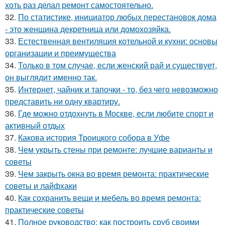
хоть раз делал ремонт самостоятельно.
32.
По статистике, инициатор любых перестановок дома
- это женщина декретница или домохозяйка.
33.
Естественная вентиляция котельной и кухни: основы
организации и преимущества
34.
Только в том случае, если женский рай и существует,
он выглядит именно так.
35.
Интернет, чайник и тапочки - то, без чего невозможно
представить ни одну квартиру.
36.
Где можно отдохнуть в Москве, если любите спорт и
активный отдых
37.
Какова история Троицкого собора в Уфе
38.
Чем укрыть стены при ремонте: лучшие варианты и
советы
39.
Чем закрыть окна во время ремонта: практические
советы и лайфхаки
40.
Как сохранить вещи и мебель во время ремонта:
практические советы
41.
Полное руководство: как построить сруб своими