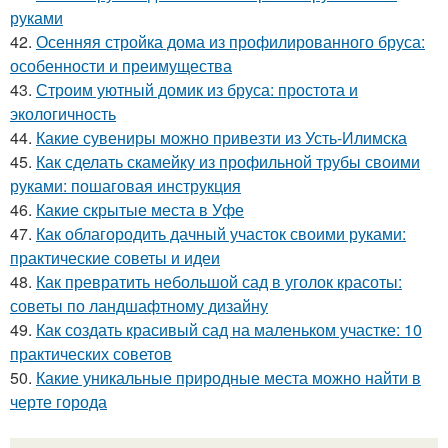
руками
42.
Осенняя стройка дома из профилированного бруса:
особенности и преимущества
43.
Строим уютный домик из бруса: простота и
экологичность
44.
Какие сувениры можно привезти из Усть-Илимска
45.
Как сделать скамейку из профильной трубы своими
руками: пошаговая инструкция
46.
Какие скрытые места в Уфе
47.
Как облагородить дачный участок своими руками:
практические советы и идеи
48.
Как превратить небольшой сад в уголок красоты:
советы по ландшафтному дизайну
49.
Как создать красивый сад на маленьком участке: 10
практических советов
50.
Какие уникальные природные места можно найти в
черте города