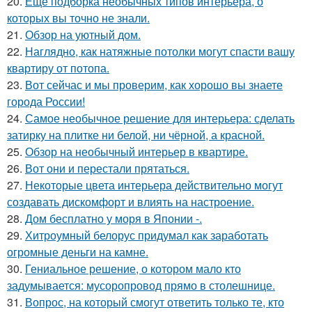
20.
Ещё подборка необычных типов интерьера, о
которых вы точно не знали.
21.
Обзор на уютный дом.
22.
Наглядно, как натяжные потолки могут спасти вашу
квартиру от потопа.
23.
Вот сейчас и мы проверим, как хорошо вы знаете
города России!
24.
Самое необычное решение для интерьера: сделать
затирку на плитке ни белой, ни чёрной, а красной.
25.
Обзор на необычный интерьер в квартире.
26.
Вот они и перестали прятаться.
27.
Некоторые цвета интерьера действительно могут
создавать дискомфорт и влиять на настроение.
28.
Дом бесплатно у моря в Японии -.
29.
Хитроумный белорус придумал как заработать
огромные деньги на камне.
30.
Гениальное решение, о котором мало кто
задумывается: мусоропровод прямо в столешнице.
31.
Вопрос, на который смогут ответить только те, кто