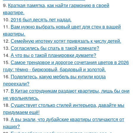
9.
Краткая памятка, как найти гармонию в своей
квартире.
10.
2016 был десять лет надад.
11.
Вам нужно выбрать новый цвет для стен в вашей
квартиры.
12.
Семейную ипотеку хотят привязать к числу детей.
13.
Согласились бы спать в такой комнате?
14.
А что вы о такой планировки думаете?
15.
Самое трендовое и дорогое сочетания цветов в 2026
году: тёмно - бирюзовый, бардовый и золотой.
16.
Поделитесь, какую мебель вы купили когда
переехали?
17.
В Китае сотрудникам раздают квартиры, лишь бы они
не увольнялись.
18.
Существует столько стилей интерьера, давайте мы
придумаем ещё!
19.
А вы знали, что дубайские квартиры отличаются от
наших?