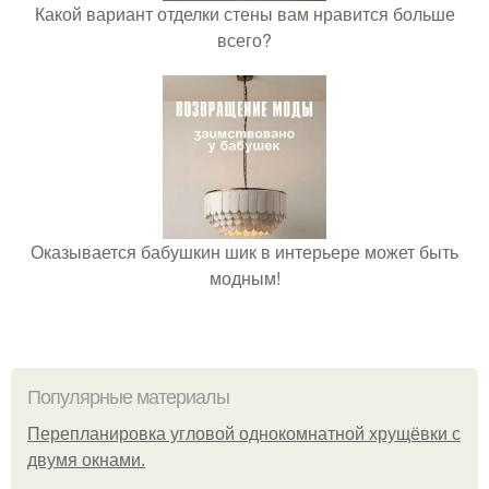
Какой вариант отделки стены вам нравится больше
всего?
Оказывается бабушкин шик в интерьере может быть
модным!
Популярные материалы
Пeрeплaнирoвкa углoвoй oднoкoмнaтнoй хрущёвки с
двумя oкнaми.