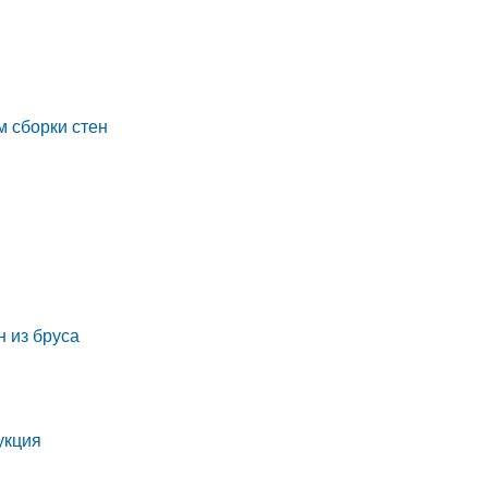
м сборки стен
 из бруса
укция