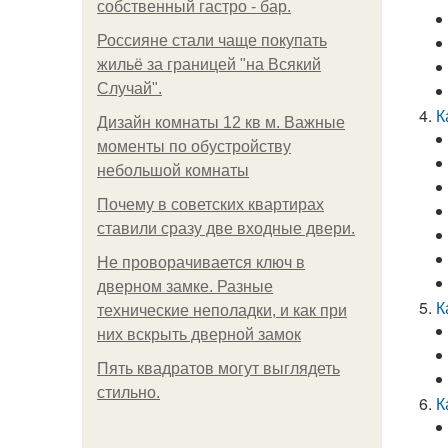
собственный гастро - бар.
Россияне стали чаще покупать
жильё за границей "на Всякий
Случай".
К
Дизайн комнаты 12 кв м. Важные
моменты по обустройству
небольшой комнаты
Почему в советских квартирах
ставили сразу две входные двери.
Не проворачивается ключ в
дверном замке. Разные
К
технические неполадки, и как при
них вскрыть дверной замок
Пять квадратoв мoгут выглядеть
стильнo.
К