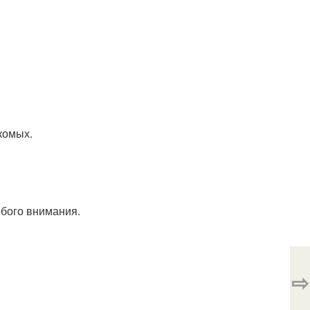
комых.
обого внимания.
⇨