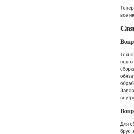
Тепер
все н
Свя
Вопро
Техно
подго
сборк
обяза
обраб
Завер
внутр
Вопро
Для с
брус,