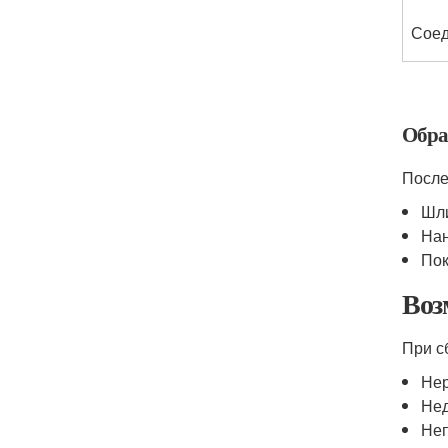
Соед
Обра
После
Шли
Нан
Пок
Воз
При с
Нер
Нед
Неп