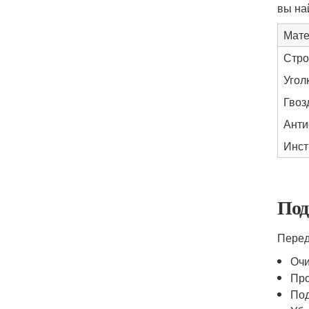
вы на
Мате
Стро
Угол
Гвоз
Анти
Инст
Под
Перед
Очи
Про
Под