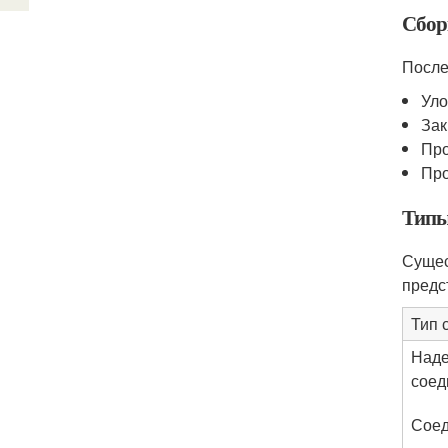
Сбор
После
Уло
Зак
Про
Про
Типы
Сущес
предс
Тип 
Над
соед
Соед