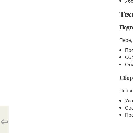
Убе
Тех
Подг
Перед
Про
Обр
Отм
Сбор
Первы
Уло
Сое
Про
⇦