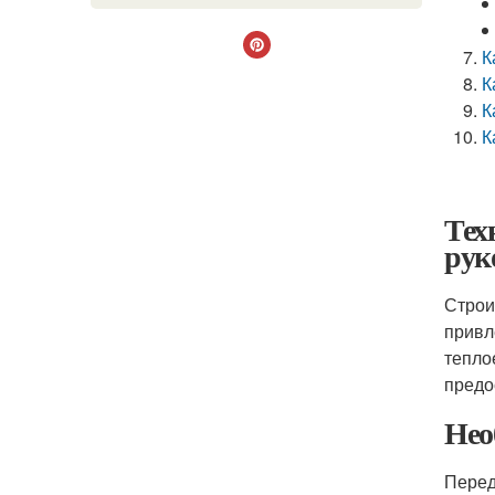
К
К
К
К
Тех
рук
Строи
привл
тепло
предо
Нео
Перед