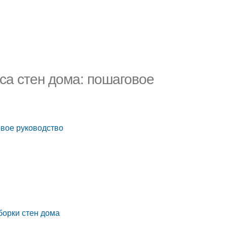
уса стен дома: пошаговое
овое руководство
борки стен дома