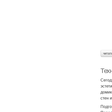
читат
Тех
Сегод
эстет
домик
стен 
Подго