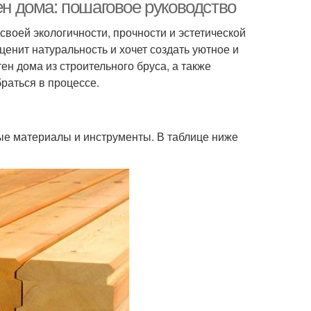
ен дома: пошаговое руководство
своей экологичности, прочности и эстетической
ценит натуральность и хочет создать уютное и
Сборка из
рус в качестве
ен дома из строительного бруса, а также
строительного бруса
раться в процессе.
ус для сборки
Брус перед сборкой
ые материалы и инструменты. В таблице ниже
офитовый брус
Вертикальный брус
Бани из бруса