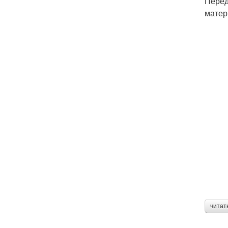
Перед
матер
читат