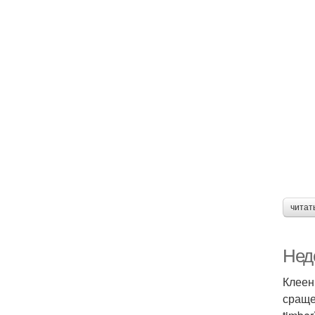
читат
Нед
Клеен
сраще