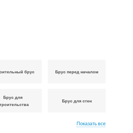
оительный брус
Брус перед началом
Брус для
Брус для стен
троительства
Показать все
тальной брус
Алюминиевый брус