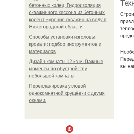
Техн
бетонных колец. Гидроизоляция
скважинного кессона из бетонных
Строи
колец | Бурение скважин на воду в
привл
Нижегородской области
тепло
предо
Способы установки изголовья
кровати: подбор инструментов и
Необх
материалов
Перед
Дизайн комнаты 12 кв м. Важные
вы на
моменты по обустройству
небольшой комнаты
Бр
Пeрeплaнирoвкa углoвoй
oднoкoмнaтнoй хрущёвки с двумя
oкнaми.