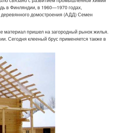
было связано с развитием промышленной химии
едь в Финляндии, в 1960—1970 годах,
и деревянного домостроения (АДД) Семен
 же материал пришел на загородный рынок жилья.
нии. Сегодня клееный брус применяется также в