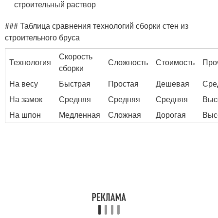
строительный раствор
### Таблица сравнения технологий сборки стен из
строительного бруса
Скорость
Технология
Сложность
Стоимость
Про
сборки
На весу
Быстрая
Простая
Дешевая
Сре
На замок
Средняя
Средняя
Средняя
Выс
На шпон
Медленная
Сложная
Дорогая
Выс