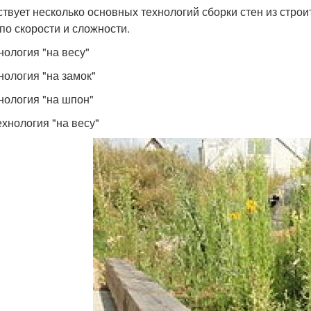
твует несколько основных технологий сборки стен из строит
 по скорости и сложности.
нология "на весу"
нология "на замок"
хнология "на шпон"
ехнология "на весу"