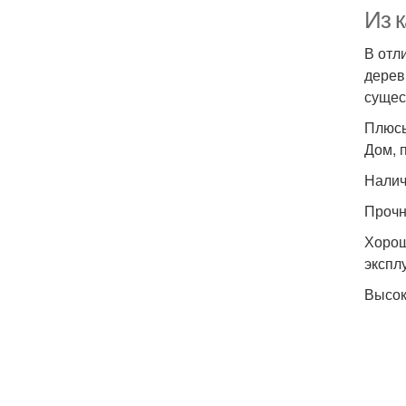
Из к
В отл
дерев
сущес
Плюс
Дом, 
Налич
Прочн
Хорош
экспл
Высок