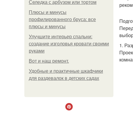
Селедка с арбузом или тортом
реком
Плюсы и минусы
профилированного бруса: все
Подго
плюсы и минусы
Перед
выбор
Улучшите интерьер спальни:
создание изголовья кровати своими
1. Ра
руками
Проек
комна
Boт и наш ремoнт.
Удобные и практичные шкафчики
для раздевалок в детских садах