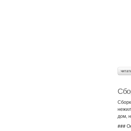
читат
Сбо
Сборк
нежил
дом, 
### О