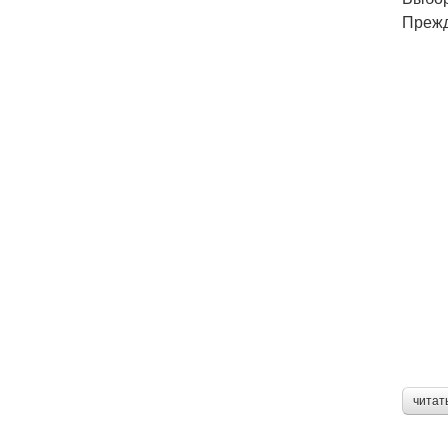
Прежд
читат