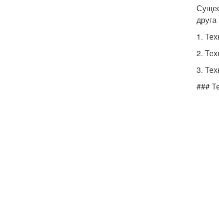
Сущес
друга
1. Тех
2. Тех
3. Те
### Т