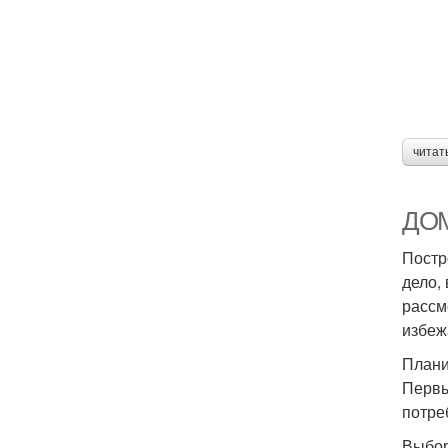
читат
ДОМ
Постр
дело,
рассм
избеж
Плани
Первы
потре
Выбор