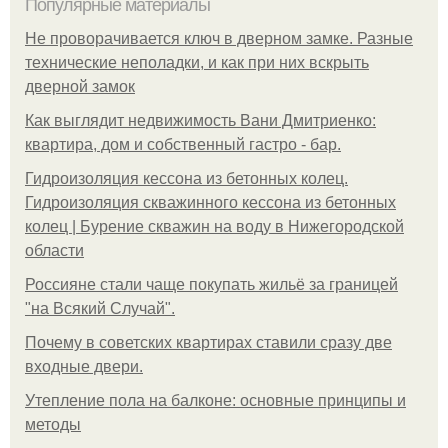
Популярные материалы
Не проворачивается ключ в дверном замке. Разные
технические неполадки, и как при них вскрыть
дверной замок
Как выглядит недвижимость Вани Дмитриенко:
квартира, дом и собственный гастро - бар.
Гидроизоляция кессона из бетонных колец.
Гидроизоляция скважинного кессона из бетонных
колец | Бурение скважин на воду в Нижегородской
области
Россияне стали чаще покупать жильё за границей
"на Всякий Случай".
Почему в советских квартирах ставили сразу две
входные двери.
Утепление пола на балконе: основные принципы и
методы