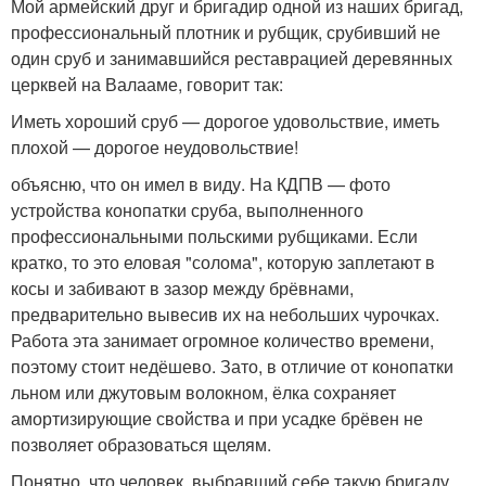
Мой армейский друг и бригадир одной из наших бригад,
профессиональный плотник и рубщик, срубивший не
один сруб и занимавшийся реставрацией деревянных
церквей на Валааме, говорит так:
Иметь хороший сруб — дорогое удовольствие, иметь
плохой — дорогое неудовольствие!
объясню, что он имел в виду. На КДПВ — фото
устройства конопатки сруба, выполненного
профессиональными польскими рубщиками. Если
кратко, то это еловая "солома", которую заплетают в
косы и забивают в зазор между брёвнами,
предварительно вывесив их на небольших чурочках.
Работа эта занимает огромное количество времени,
поэтому стоит недёшево. Зато, в отличие от конопатки
льном или джутовым волокном, ёлка сохраняет
амортизирующие свойства и при усадке брёвен не
позволяет образоваться щелям.
Понятно, что человек, выбравший себе такую бригаду,