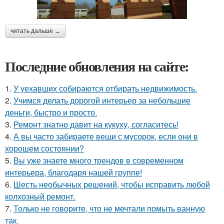
читать дальше →
Последние обновления на сайте:
1.
У уехавших собираются отбирать недвижимость.
2.
Учимся делать дорогой интерьер за небольшие
деньги, быстро и просто.
3.
Ремонт знатно давит на кукуху, согласитесь!
4.
А вы часто забираете вещи с мусорок, если они в
хорошем состоянии?
5.
Вы уже знаете много трендов в современном
интерьера, благодаря нашей группе!
6.
Шесть необычных решений, чтобы исправить любой
колхозный ремонт.
7.
Только не говорите, что не мечтали помыть ванную
так.