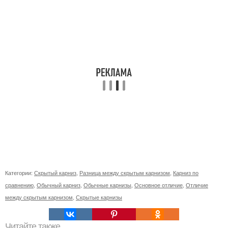
Категории:
Скрытый карниз
,
Разница между скрытым карнизом
,
Карниз по
сравнению
,
Обычный карниз
,
Обычные карнизы
,
Основное отличие
,
Отличие
между скрытым карнизом
,
Скрытые карнизы
Читайте также