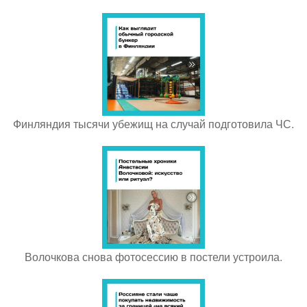
Финляндия тысячи убежищ на случай подготовила ЧС.
Волочкова снова фотосессию в постели устроила.