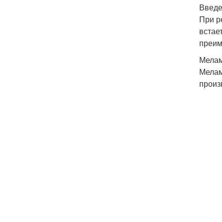
Введ
При р
встае
преим
Мелам
Мелам
произ