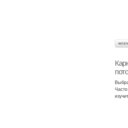
читат
Кар
пот
Выбра
Часто
изучи