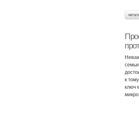
читат
Про
про
Неваж
семьи
досто
к том
ключ 
микро