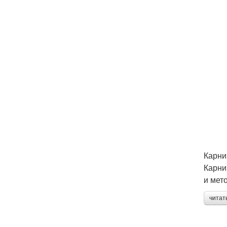
Карни
Карни
и мет
читат