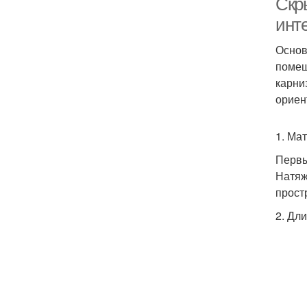
Скр
инт
Основ
помещ
карни
ориен
1. Ма
Первы
Натяж
прост
2. Дл