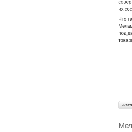
совер
их со
Что т
Мелам
под д
товар
читат
Мел