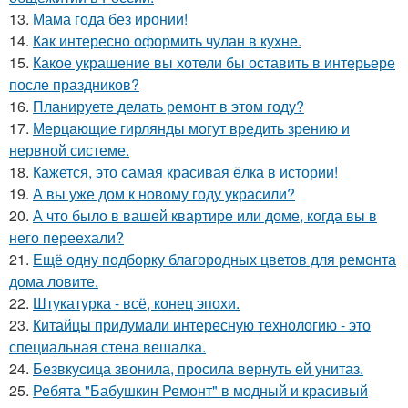
13.
Мама года без иронии!
14.
Как интересно оформить чулан в кухне.
15.
Какое украшение вы хотели бы оставить в интерьере
после праздников?
16.
Планируете делать ремонт в этом году?
17.
Мерцающие гирлянды могут вредить зрению и
нервной системе.
18.
Кажется, это самая красивая ёлка в истории!
19.
А вы уже дом к новому году украсили?
20.
А что было в вашей квартире или доме, когда вы в
него переехали?
21.
Ещё одну подборку благородных цветов для ремонта
дома ловите.
22.
Штукатурка - всё, конец эпохи.
23.
Китайцы придумали интересную технологию - это
специальная стена вешалка.
24.
Безвкусица звонила, просила вернуть ей унитаз.
25.
Ребята "Бабушкин Ремонт" в модный и красивый