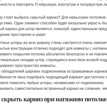
нности и повторять П-образную, изогнутую и полукруглую л
у стоит выбрать скрытый карниз? Для невысоких потолков 
устимо. Один элемент способен будет визуально украсть бо
ый карниз для штор является, пожалуй, единственным пре
ение просторнее и шире:
тные шторы во всю ширину стены смотрятся очень лаконич
ытые конструкции отлично подходят для комнаты с натяжн
вимого покрытия потолка абсолютно безопасно и не повлеч
тикальные складки штор, струящиеся вниз безо всякой под
ширяют пространство комнаты.
 обладателей широких подоконников встраиваемые карнизы
бенности окна подобрать подходящий вариант достаточно з
жете повесить любые шторы, независимо от подоконника.
ановить самостоятельно встроенный карниз не сложнее, ч
 скрыть карниз при натяжном потолке