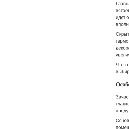
Главн
встае
идет 
вполн
Скрыт
гармо
декор
увели
Что с
выбир
Особ
Зачас
гладк
проду
Основ
помещ