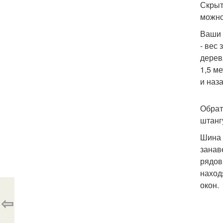
Скрыт
можно
Ваши 
- вес
дерев
1,5 м
и наза
Обрат
штанг
Шина 
занав
рядов
наход
окон.
⇦