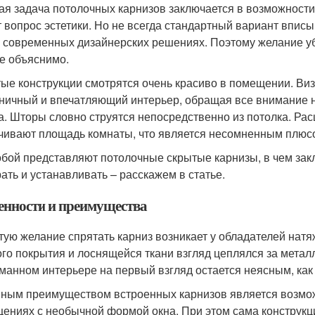
ая задача потолочных карнизов заключается в возможност
т вопрос эстетики. Но не всегда стандартный вариант вписы
о современных дизайнерских решениях. Поэтому желание уб
е объяснимо.
ые конструкции смотрятся очень красиво в помещении. Виз
ничный и впечатляющий интерьер, обращая все внимание 
а. Шторы словно струятся непосредственно из потолка. Ра
чивают площадь комнаты, что является несомненным плюс
обой представляют потолочные скрытые карнизы, в чем зак
ать и устанавливать – расскажем в статье.
енности и преимущества
тую желание спрятать карниз возникает у обладателей натяж
ого покрытия и лоснящейся ткани взгляд цеплялся за метал
манном интерьере на первый взгляд остается неясным, как
ным преимуществом встроенных карнизов является возмож
ениях с необычной формой окна. При этом сама конструкц