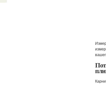
Измер
измер
вашег
Пот
пли
Карни