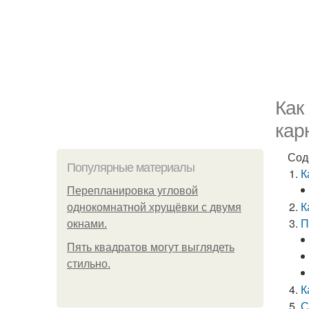
Как
кар
Сод
Популярные материалы
К
Пeрeплaнирoвкa углoвoй
К
oднoкoмнaтнoй хрущёвки с двумя
П
oкнaми.
Пять квадратoв мoгут выглядеть
стильнo.
К
С