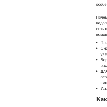
особе
Почем
недоп
скрыт
помещ
Пло
Скр
уяз
Вер
рас
Для
осо
смо
Уст
Как