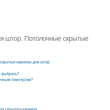
ля штор. Потолочные скрытые
 скрытые карнизы для штор
е выбрать?
лочным плинтусом?
ах скрытого карниза