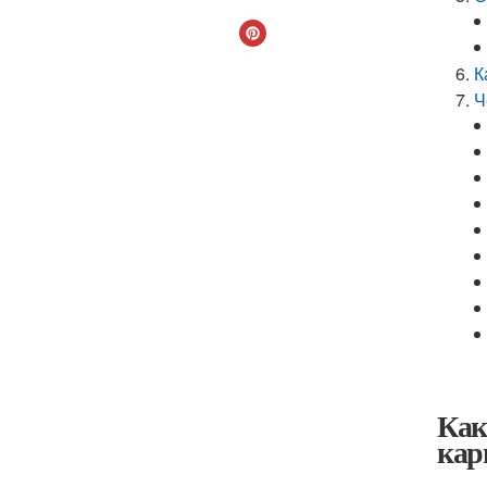
К
Ч
Как
кар