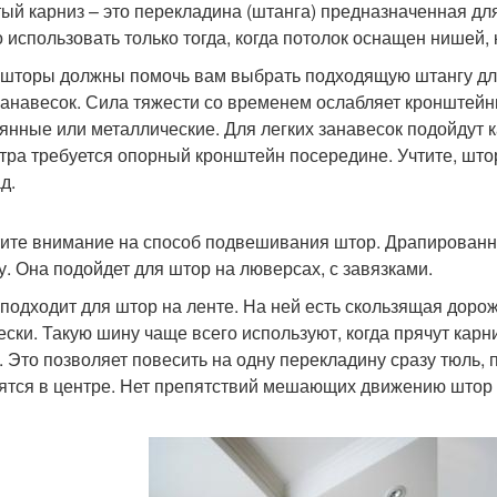
ый карниз – это перекладина (штанга) предназначенная для
 использовать только тогда, когда потолок оснащен нишей, 
шторы должны помочь вам выбрать подходящую штангу для
 занавесок. Сила тяжести со временем ослабляет кронштей
янные или металлические. Для легких занавесок подойдут к
етра требуется опорный кронштейн посередине. Учтите, шт
д.
ите внимание на способ подвешивания штор. Драпирован
у. Она подойдет для штор на люверсах, с завязками.
подходит для штор на ленте. На ней есть скользящая дорож
ески. Такую шину чаще всего используют, когда прячут карн
. Это позволяет повесить на одну перекладину сразу тюль,
ятся в центре. Нет препятствий мешающих движению штор 